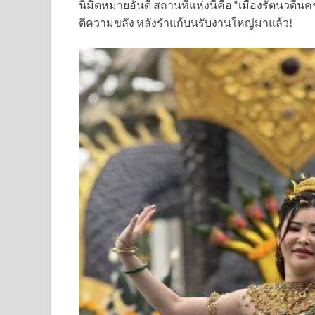
นิมิตหมายอันดี สถานที่แห่งนี้คือ “เมืองรัตนวดีนคร
ตีความขลัง หลังรำแก้บนรับงานใหญ่มาแล้ว!