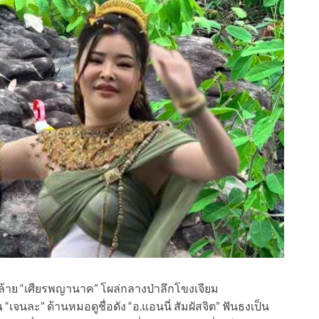
ล้าย “เศียรพญานาค” โผล่กลางป่าลึกโขงเจียม
นละ” ด้านหมอดูชื่อดัง “อ.แอนนี่ สัมผัสจิต” ฟันธงเป็น