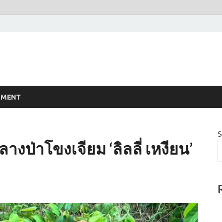
NMENT
S
างป่าโขงเจียม ‘ลิลลี่ เหงียน’