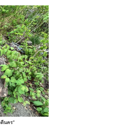
นวดีนคร”