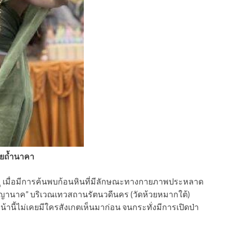
้ายถ้ำนาคา
 เมื่อมีการค้นพบก้อนหินที่มีลักษณะทางกายภาพประหลาด
รพญานาค” บริเวณเทวสถานรัตนวดีนคร (วัดห้วยหมากใต้)
น้านี้ไม่เคยมีใครสังเกตเห็นมาก่อน จนกระทั่งมีการเปิดป่า