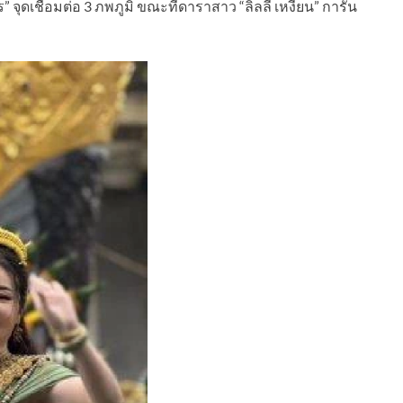
” จุดเชื่อมต่อ 3 ภพภูมิ ขณะที่ดาราสาว “ลิลลี่ เหงียน” การัน