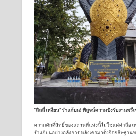
“ลิลลี่ เหงียน” รำแก้บน! พิสูจน์ความปังรับงานพรี
ความศักดิ์สิทธิ์ของสถานที่แห่งนี้ไม่ใช่แค่คำลือ เ
รำแก้บนอย่างอลังการ หลังเคยมาตั้งจิตอธิษฐาน