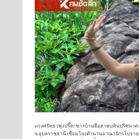
แรงศรัทธาพุ่งปรี๊ด! ชาวบ้านฮือฮาพบหินปริศนาค
จ.อุบลราชธานี เชื่อมโยงตำนานอาณาจักรโบราณ “เจ