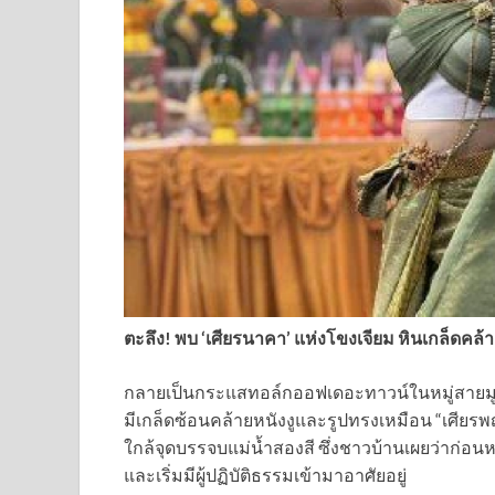
ตะลึง! พบ ‘เศียรนาคา’ แห่งโขงเจียม หินเกล็ดคล
กลายเป็นกระแสทอล์กออฟเดอะทาวน์ในหมู่สายมู
มีเกล็ดซ้อนคล้ายหนังงูและรูปทรงเหมือน “เศีย
ใกล้จุดบรรจบแม่น้ำสองสี ซึ่งชาวบ้านเผยว่าก่อนห
และเริ่มมีผู้ปฏิบัติธรรมเข้ามาอาศัยอยู่