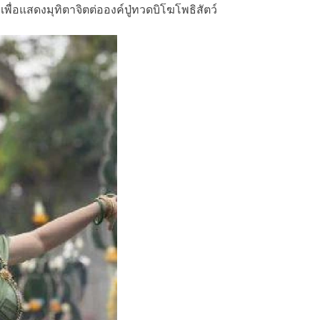
ื่อแสดงมุทิตาจิตต่อองค์ปู่ทวดบิโฆโพธิสัตว์