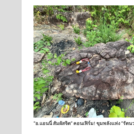
“อ.แอนนี่ สัมผัสจิต” คอนเฟิร์ม! ขุมพลังแห่ง “รัต