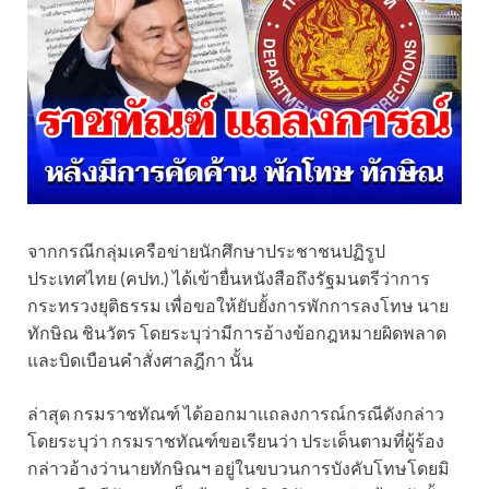
จากกรณีกลุ่มเครือข่ายนักศึกษาประชาชนปฏิรูป
ประเทศไทย (คปท.) ได้เข้ายื่นหนังสือถึงรัฐมนตรีว่าการ
กระทรวงยุติธรรม เพื่อขอให้ยับยั้งการพักการลงโทษ นาย
ทักษิณ ชินวัตร โดยระบุว่ามีการอ้างข้อกฎหมายผิดพลาด
และบิดเบือนคำสั่งศาลฎีกา นั้น
ล่าสุด กรมราชทัณฑ์ ได้ออกมาเเถลงการณ์กรณีดังกล่าว
โดยระบุว่า กรมราชทัณฑ์ขอเรียนว่า ประเด็นตามที่ผู้ร้อง
กล่าวอ้างว่านายทักษิณฯ อยู่ในขบวนการบังคับโทษโดยมิ