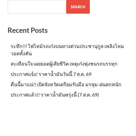
SEARCH
Recent Posts
ระทึก!!! ไฟไหม้รถเก๋งบนทางด่วนประชานุกูล เพลิงโหม
วอดทั้งคัน
สะเทือนใจ เผยยอดผู้เสียชีวิต เหตุเก๋งพุ่งชนรถบรรทุก
ประกาศแจ้ง! ราคาน้ำมันวันนี้ 7 ส.ค. 69
คืนนี้มาแน่!! เปิดจังหวัดเตรียมรับมือ มรสุม-ฝนตกหนัก
ประกาศแล้ว!! ราคาน้ำมันพรุ่งนี้ (7 ส.ค. 69)