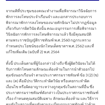
จากมติที่ประชุมของคณะทำงานเพื่อพิจารณาวินิจฉัยการ
พักการลงโทษประจำเรือนจำ และเอกสารประกอบการ
พิจารณาพักการลงโทษของนายทักษิณฯ ไม่ปรากฏข้อมูล
เกี่ยวกับการผิดวินัย ดังนั้น คณะอนุกรรมการเพื่อพิจารณา
วินิจฉัยการพักการลงโทษพิจารณาแล้ว จึงมีคุณสมบัติ
ตามพระราชบัญญัติราชทัณฑ์ พ.ศ. 2560 กฎกระทรวง
กำหนดประโยชน์ของนักโทษเด็ดขาดฯ พ.ศ. 2562 และที่
แก้ไขเพิ่มเติม (ฉบับที่ 2) พ.ศ. 2564
ทั้งนี้ ประเด็นตามที่ผู้ร้องกล่าวอ้างถึง ซึ่งผู้ผิดวินัยจะไม่ได้
รับการพักโทษตามลักษณะต้องห้ามในการนำตัวออกไป
คุมขังนอกเรือนจำ ตามประกาศกรมราชทัณฑ์ ข้อ 3 (2) (ข)
และ (ค) คือมีประวัติกระทำผิดวินัย หรือเคยกระทำผิด
เงื่อนไข หรือผิดอาญาระหว่างถูกคุมขังในสถานที่อื่น ซึ่ง
ประกาศกรมราชทัณฑ์ดังกล่าว เป็นประกาศกรมราชทัณฑ์
เรื่อง กำหนดคุณสมบัติเฉพาะ ลักษณะต้องห้าม และวิธีการ
คุมขังในสถานที่คุมขังตามระเบียบกรมราชทัณฑ์ ว่าด้วย