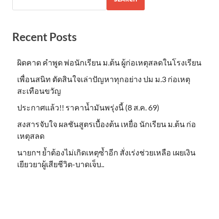
Recent Posts
ผิดคาด คำพูด พ่อนักเรียน ม.ต้น ผู้ก่อเหตุสลดในโรงเรียน
เพื่อนสนิท ตัดสินใจเล่าปัญหาทุกอย่าง ปม ม.3 ก่อเหตุ
สะเทือนขวัญ
ประกาศแล้ว!! ราคาน้ำมันพรุ่งนี้ (8 ส.ค. 69)
สงสารจับใจ ผลชันสูตรเบื้องต้น เหยื่อ นักเรียน ม.ต้น ก่อ
เหตุสลด
นายกฯ ย้ำต้องไม่เกิดเหตุซ้ำอีก สั่งเร่งช่วยเหลือ เผยเงิน
เยียวยาผู้เสียชีวิต-บาดเจ็บ..