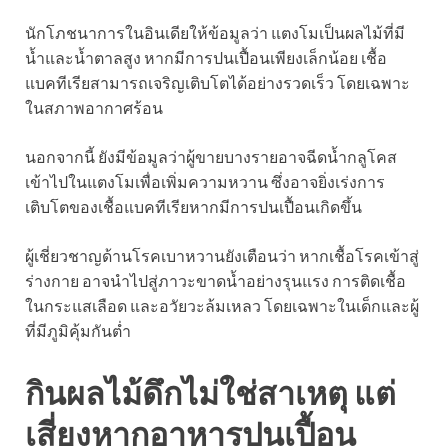
นักโภชนาการในอินเดียให้ข้อมูลว่า แตงโมเป็นผลไม้ที่มี
น้ำและน้ำตาลสูง หากมีการปนเปื้อนเพียงเล็กน้อย เชื้อ
แบคทีเรียสามารถเจริญเติบโตได้อย่างรวดเร็ว โดยเฉพาะ
ในสภาพอากาศร้อน
นอกจากนี้ ยังมีข้อมูลว่าผู้ขายบางรายอาจฉีดน้ำกลูโคส
เข้าไปในแตงโมเพื่อเพิ่มความหวาน ซึ่งอาจยิ่งเร่งการ
เติบโตของเชื้อแบคทีเรียหากมีการปนเปื้อนเกิดขึ้น
ผู้เชี่ยวชาญด้านโรคเบาหวานยังเตือนว่า หากเชื้อโรคเข้าสู่
ร่างกาย อาจนำไปสู่ภาวะขาดน้ำอย่างรุนแรง การติดเชื้อ
ในกระแสเลือด และอวัยวะล้มเหลว โดยเฉพาะในเด็กและผู้
ที่มีภูมิคุ้มกันต่ำ
กินผลไม้ดึกไม่ใช่สาเหตุ แต่
เสี่ยงหากอาหารปนเปื้อน