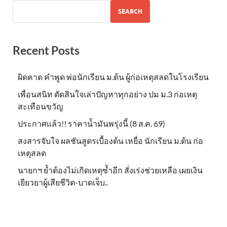
SEARCH
Recent Posts
ผิดคาด คำพูด พ่อนักเรียน ม.ต้น ผู้ก่อเหตุสลดในโรงเรียน
เพื่อนสนิท ตัดสินใจเล่าปัญหาทุกอย่าง ปม ม.3 ก่อเหตุ
สะเทือนขวัญ
ประกาศแล้ว!! ราคาน้ำมันพรุ่งนี้ (8 ส.ค. 69)
สงสารจับใจ ผลชันสูตรเบื้องต้น เหยื่อ นักเรียน ม.ต้น ก่อ
เหตุสลด
นายกฯ ย้ำต้องไม่เกิดเหตุซ้ำอีก สั่งเร่งช่วยเหลือ เผยเงิน
เยียวยาผู้เสียชีวิต-บาดเจ็บ..