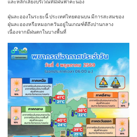
และหลีกเลี่ยงบริเวณที่มีฝนฟ้าคะนอง
ฝุ่นละอองในระยะนี้ ประเทศไทยตอนบน มีการสะสมของ
ฝุ่นละอองหรือหมอกควันอยู่ในเกณฑ์ดีถึงปานกลาง
เนื่องจากมีฝนตกในบางพื้นที่