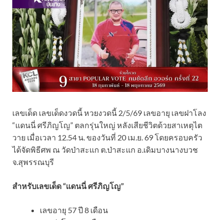
เลขเด็ด เลขเด็ดงวดนี้ หวยงวดนี้ 2/5/69 เลขอายุ เลขฝาโลง
“แดนนี่ ศรีภิญโญ” ตลกรุ่นใหญ่ หลังเสียชีวิตด้วยสาเหตุไต
วาย เมื่อเวลา 12.54 น. ของวันที่ 20 เม.ย. 69 โดยครอบครัว
ได้จัดพิธีศพ ณ วัดป่าสะแก ต.ป่าสะแก อ.เดิมบางนางบวช
จ.สุพรรณบุรี
สำหรับเลขเด็ด “แดนนี่ ศรีภิญโญ”
เลขอายุ 57 ปี 8 เดือน