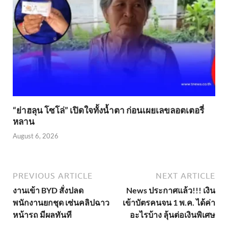
“ย่าฮลุน โซโล่” เปิดใจทั้งน้ำตา ก่อนเผยเลขลอตเตอรี่
หลาน
August 6, 2026
PREVIOUS ARTICLE
NEXT ARTICLE
งานเข้า BYD สั่งปลด
News ประกาศแล้ว!!! เงิน
พนักงานยกชุด เซ่นคลิปฉาว
เข้าบัตรคนจน 1 พ.ค. ได้ค่า
หน้ารถ มีผลทันที
อะไรบ้าง ลุ้นต่อเงินพิเศษ