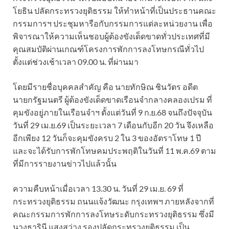
โยธิน ปลัดกระทรวงยุติธรรม ให้ทำหน้าที่เป็นประธานคณะ
กรรมการฯ ประชุมหารือกับกรรมการแต่ละหน่วยงาน เพื่อ
พิจารณาให้ความเห็นชอบผู้ต้องขังเด็ดขาดทั่วประเทศที่มี
คุณสมบัติผ่านเกณฑ์โครงการพักการลงโทษกรณีทั่วไป
ตั้งแต่ช่วงเช้าเวลา 09.00 น. ที่ผ่านมา
โดยมีรายชื่อบุคคลสำคัญ คือ นายทักษิณ ชินวัตร อดีต
นายกรัฐมนตรี ผู้ต้องขังเด็ดขาดเรือนจำกลางคลองเปรม ที่
คุมขังอยู่ภายในเรือนจำฯ ตั้งแต่วันที่ 9 ก.ย.68 จนถึงปัจจุบัน
วันที่ 29 เม.ย.69 เป็นระยะเวลา 7 เดือนกับอีก 20 วัน จึงเหลือ
อีกเพียง 12 วันก็จะคุมขังครบ 2 ใน 3 ของอัตราโทษ 1 ปี
และจะได้รับการพักโทษคมประพฤติในวันที่ 11 พ.ค.69 ตาม
ที่มีการรายงานข่าวไปแล้วนั้น
ความคืบหน้าเมื่อเวลา 13.30 น. วันที่ 29 เม.ย. 69 ที่
กระทรวงยุติธรรม ถนนแจ้งวัฒนะ กรุงเทพฯ ภายหลังจากที่
คณะกรรมการพักการลงโทษระดับกระทรวงยุติธรรม ซึ่งมี
นางธารินี แสงสว่าง รองปลัดกระทรวงยุติธรรม เป็น