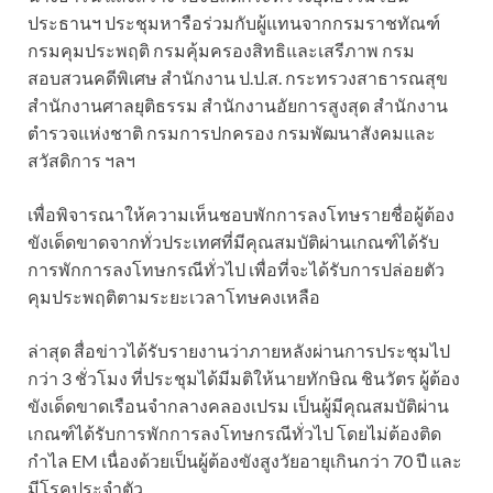
ประธานฯ ประชุมหารือร่วมกับผู้แทนจากกรมราชทัณฑ์
กรมคุมประพฤติ กรมคุ้มครองสิทธิและเสรีภาพ กรม
สอบสวนคดีพิเศษ สำนักงาน ป.ป.ส. กระทรวงสาธารณสุข
สำนักงานศาลยุติธรรม สำนักงานอัยการสูงสุด สำนักงาน
ตำรวจแห่งชาติ กรมการปกครอง กรมพัฒนาสังคมและ
สวัสดิการ ฯลฯ
เพื่อพิจารณาให้ความเห็นชอบพักการลงโทษรายชื่อผู้ต้อง
ขังเด็ดขาดจากทั่วประเทศที่มีคุณสมบัติผ่านเกณฑ์ได้รับ
การพักการลงโทษกรณีทั่วไป เพื่อที่จะได้รับการปล่อยตัว
คุมประพฤติตามระยะเวลาโทษคงเหลือ
ล่าสุด สื่อข่าวได้รับรายงานว่าภายหลังผ่านการประชุมไป
กว่า 3 ชั่วโมง ที่ประชุมได้มีมติให้นายทักษิณ ชินวัตร ผู้ต้อง
ขังเด็ดขาดเรือนจำกลางคลองเปรม เป็นผู้มีคุณสมบัติผ่าน
เกณฑ์ได้รับการพักการลงโทษกรณีทั่วไป โดยไม่ต้องติด
กำไล EM เนื่องด้วยเป็นผู้ต้องขังสูงวัยอายุเกินกว่า 70 ปี และ
มีโรคประจำตัว