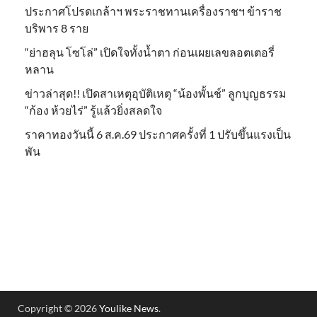
ประกาศโปรดเกล้าฯ พระราชทานเครื่องราชฯ ข้าราช
บริพาร 8 ราย
“ย่าฮลุน โซโล่” เปิดใจทั้งน้ำตา ก่อนเผยเลขลอตเตอรี่
หลาน
ข่าวล่าสุด!! เปิดสาเหตุอุบัติเหตุ “น้องพั้นช์” ลูกบุญธรรม
“ก้อง ห้วยไร่” รู้แล้วยิ่งสลดใจ
ราคาทองวันนี้ 6 ส.ค.69 ประกาศครั้งที่ 1 ปรับขึ้นแรงเป็น
พัน
Copyright © 2026
Youlike News
.