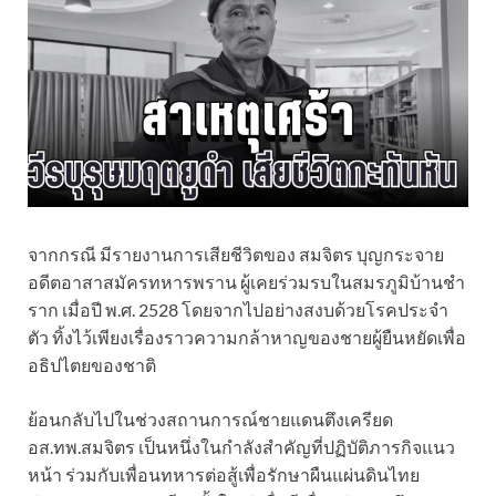
จากกรณี มีรายงานการเสียชีวิตของ สมจิตร บุญกระจาย
อดีตอาสาสมัครทหารพราน ผู้เคยร่วมรบในสมรภูมิบ้านชำ
ราก เมื่อปี พ.ศ. 2528 โดยจากไปอย่างสงบด้วยโรคประจำ
ตัว ทิ้งไว้เพียงเรื่องราวความกล้าหาญของชายผู้ยืนหยัดเพื่อ
อธิปไตยของชาติ
ย้อนกลับไปในช่วงสถานการณ์ชายแดนตึงเครียด
อส.ทพ.สมจิตร เป็นหนึ่งในกำลังสำคัญที่ปฏิบัติภารกิจแนว
หน้า ร่วมกับเพื่อนทหารต่อสู้เพื่อรักษาผืนแผ่นดินไทย