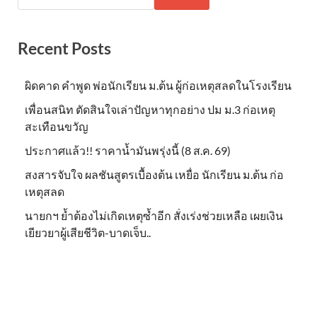
Recent Posts
ผิดคาด คำพูด พ่อนักเรียน ม.ต้น ผู้ก่อเหตุสลดในโรงเรียน
เพื่อนสนิท ตัดสินใจเล่าปัญหาทุกอย่าง ปม ม.3 ก่อเหตุ
สะเทือนขวัญ
ประกาศแล้ว!! ราคาน้ำมันพรุ่งนี้ (8 ส.ค. 69)
สงสารจับใจ ผลชันสูตรเบื้องต้น เหยื่อ นักเรียน ม.ต้น ก่อ
เหตุสลด
นายกฯ ย้ำต้องไม่เกิดเหตุซ้ำอีก สั่งเร่งช่วยเหลือ เผยเงิน
เยียวยาผู้เสียชีวิต-บาดเจ็บ..