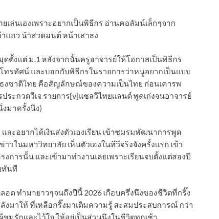
ายเล่นเองเพราะอยากเป็นพิธีกร อ่านคอลัมน์เล็กๆจาก
เข้าแถว นำสวดมนต์ หน้าเสาธง
ตัังแต่ ม.1 หลังจากนั้นครูอาจารย์ให้โอกาสเป็นพิธีกร
โทรทัศน์ และบอกกับพิธีกรในรายการว่าหนูอยากเป็นแบบ
่พูด…ธงชาติไทย คือสัญลักษณ์ของความเป็นไทย ก่อนเคารพ
ารประกวดวีเจ รายการ[v]แชลวีไทยแลนด์ พูดเก่งจนอาจารย์
่งมาครั้งนึง)
 และอยากได้เงินส่งตัวเองเรียน เข้าชมรมพัฒนาการพูด
าวในมหาวิทยาลัย เห็นตัวเองในทีวีจริงจังครั้งแรก เข้า
รงการนั้น และเข้ามาทำงานเลยเพราะเรียนจบตั้งแต่สองปี
ยทันที
ลอด ทำมายาวๆจนถึงปีนี้ 2026 เกือบครึ่งนึงของชีวิตที่กริ๊ง
ลังมาให้ ที่เหลือกริ๊งมาเติมความรู้ สะสมประสบการณ์ กว่า
ู้ชมรักและไว้ใจ ให้อยู่เป็นส่วนนึงในชีวิตทุกเช้า