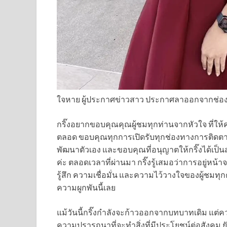
ใจหาย ผู้ประกาศข่าวสาว ประกาศลาออกจากช่องดั
กริ๊งอยากขอบคุณคุณผู้ชมทุกท่านจากหัวใจ ที่ให
ตลอด ขอบคุณทุกการเปิดรับทุกช่องทางการติดตาม ท
พัฒนาตัวเอง และขอบคุณที่อนุญาตให้กริ๊งได้เป็
ค่ะ ตลอดเวลาที่ผ่านมา กริ๊งรู้เสมอว่าการอยู่หน้
รู้สึก ความเชื่อมั่น และความไว้วางใจของผู้ชมทุ
ความผูกพันนี้เลย
แม้วันนี้กริ๊งกำลังจะก้าวออกจากบทบาทเดิม แต่คว
ความปรารถนาที่จะทำสิ่งที่มีประโยชน์ต่อสังคม ยั