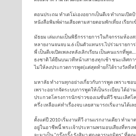
ตอนประถม ทำเดโม่เองอยากเป็นดีเจ ทำเกมเปิดป้
หนังสือพิมพ์ผ่านเสียงตามสายตอนพักเที่ยง เรียก
มัธยม เล่มเกมเป็นพิธีกรรายการในกิจกรรมห้องสมุด
หลายงานจนจบ ม.6 เป็นตัวแทนรร.ไปร่วมรายการ
พี่ เป็นดีเจเปิดเพลงหลังเลิกเรียน เป็นคนแรกที
ธงชาติ ได้ยืนบนเวทีหน้าเสาธงทุกเช้า ชนะเลิศก
ไม่ให้ลงประกวดการพูด(แต่สุดท้ายก็ได้รางวัลที่หนึ
มหาลัย ทำงานทุกอย่างเกี่ยวกับการพูด เพราะชอบ
เพราะอยากจัดระบบการพูดให้เป็นระเบียบ ได้อ่านข่
ประกวดโครงการนักข่าวของเนชั่นทีวี ชนะเลิศโค
ครึ่ง เหลือแค่ทำเรื่องจบ เลยสามารถเริ่มงานได้เล
ตั้งแต่ปี 2010 เริ่มงานทีวี งานแรกงานเดียว ทำมาต
อยู่ในอาชีพนี้ พระเจ้าประทานพรมอบเสียงที่ทรงพ
จะมาเป็น “กรุ๊งกริ๊ง รังสิมา ศฤงคารนฤมิตร” ที่คุณผ