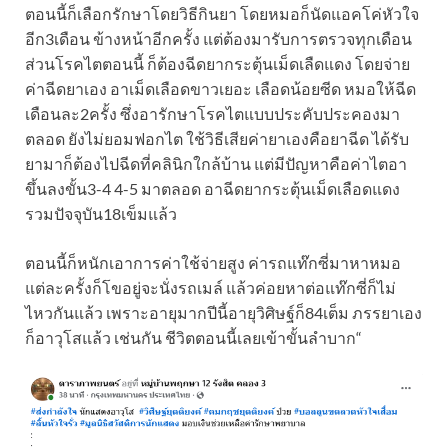
ตอนนี้ก็เลือกรักษาโดยวิธีกินยา โดยหมอก็นัดแอคโค่หัวใจ
อีก3เดือน ข้างหน้าอีกครั้ง แต่ต้องมารับการตรวจทุกเดือน
ส่วนโรคไตตอนนี้ ก็ต้องฉีดยากระตุ้นเม็ดเลืดแดง โดยจ่าย
ค่าฉีดยาเอง อาเม็ดเลือดขาวเยอะ เลือดน้อยซีด หมอให้ฉีด
เดือนละ2ครั้ง ซึ่งอารักษาโรคไตแบบประคับประคองมา
ตลอด ยังไม่ยอมฟอกไต ใช้วิธีเสียค่ายาเองคือยาฉีด ได้รับ
ยามาก็ต้องไปฉีดที่คลินิกใกล้บ้าน แต่มีปัญหาคือค่าไตอา
ขึ้นลงขั้น3-4 4-5 มาตลอด อาฉีดยากระตุ้นเม็ดเลือดแดง
รวมปัจจุบัน18เข็มแล้ว
ตอนนี้ก็หนักเอาการค่าใช้จ่ายสูง ค่ารถแท๊กซี่มาหาหมอ
แต่ละครั้งก็โขอยู่จะนั่งรถเมล์ แล้วค่อยหาต่อแท๊กซี่ก็ไม่
ไหวกันแล้ว เพราะอายุมากปีนี้อายุวิศิษฐ์ก็84เต็ม ภรรยาเอง
ก็อาวุโสแล้ว เช่นกัน ชีวิตตอนนี้เลยเข้าขั้นลำบาก“