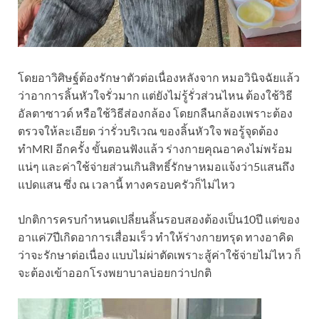
โดยอาวิศิษฐ์ต้องรักษาตัวต่อเนื่องหลังจาก หมอวินิจฉัยแล้ว
ว่าอาการลิ้นหัวใจรั่วมาก แต่ยังไม่รู้รั่วส่วนไหน ต้องใช้วิธี
อัลตาซาวด์ หรือใช้วิธีส่องกล้อง โดยกลืนกล้องเพราะต้อง
ตรวจให้ละเอียด ว่ารั่วบริเวณ ของลิ้นหัวใจ พอรู้จุดต้อง
ทำMRI อีกครั้ง ขั้นตอนฟังแล้ว ร่างกายคุณอาคงไม่พร้อม
แน่ๆ และค่าใช้จ่ายส่วนเกินสิทธิ์รักษาหมอแจ้งว่า5แสนถึง
แปดแสน ซึ่ง ณ เวลานี้ ทางครอบครัวก็ไม่ไหว
ปกติการครบกำหนดเปลี่ยนลิ้นรอบสองต้องเป็น10ปี แต่ของ
อาแค่7ปีเกิดอาการเสื่อมเร็ว ทำให้ร่างกายทรุด ทางอาคิด
ว่าจะรักษาต่อเนื่อง แบบไม่ผ่าตัดเพราะสู้ค่าใช้จ่ายไม่ไหว ก็
จะต้องเข้าออกโรงพยาบาลบ่อยกว่าปกติ