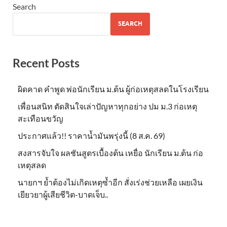
Search
SEARCH
Recent Posts
ผิดคาด คำพูด พ่อนักเรียน ม.ต้น ผู้ก่อเหตุสลดในโรงเรียน
เพื่อนสนิท ตัดสินใจเล่าปัญหาทุกอย่าง ปม ม.3 ก่อเหตุ
สะเทือนขวัญ
ประกาศแล้ว!! ราคาน้ำมันพรุ่งนี้ (8 ส.ค. 69)
สงสารจับใจ ผลชันสูตรเบื้องต้น เหยื่อ นักเรียน ม.ต้น ก่อ
เหตุสลด
นายกฯ ย้ำต้องไม่เกิดเหตุซ้ำอีก สั่งเร่งช่วยเหลือ เผยเงิน
เยียวยาผู้เสียชีวิต-บาดเจ็บ..