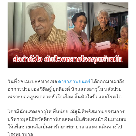
วันที่ 29 เม.ย. 69 ทางเพจ
ดาราภาพยนตร์
ได้ออกมาเผยถึง
อาการป่วยของ วิศิษฐ์ ยุตติยงค์ นักแสดงอาวุโส หลังป่วย
เพราะบอลลูนขดลวดหัวใจเสื่อม ลิ้นหัวใจรั่ว และโรคไต
โดยมีนักแสดงอาวุโส พี่หน่อย-ณัฐนี สิทธิสมาน กรรมการ
บริหารมูลนิธิสวัสดิการนักแสดง เป็นตัวแทนนำเงินมามอบ
ให้เพื่อช่วยเหลือเป็นค่ารักษาพยาบาล และค่าเดินทางไป
โรงพยาบาล