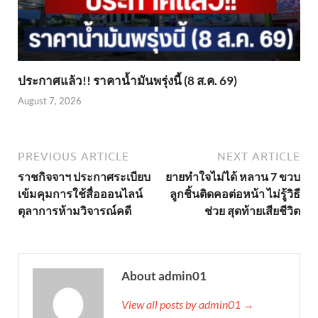
ประกาศแล้ว!! ราคาน้ำมันพรุ่งนี้ (8 ส.ค. 69)
August 7, 2026
PREVIOUS ARTICLE
NEXT ARTICLE
ราชกิจจาฯ ประกาศระเบียบ
ยายทำใจไม่ได้ หลาน 7 ขวบ
เข้มคุมการใช้สื่อออนไลน์
ลูกชิ้นติดคอต่อหน้า ไม่รู้วิธี
ตุลาการห้ามวิจารณ์คดี
ช่วย สุดท้ายเสียชีวิต
About admin01
View all posts by admin01 →