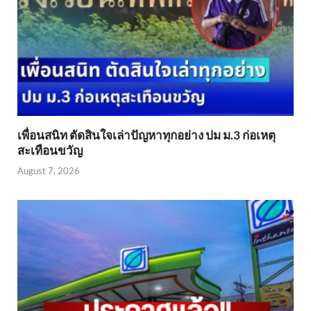
เพื่อนสนิท ตัดสินใจเล่าปัญหาทุกอย่าง ปม ม.3 ก่อเหตุ
สะเทือนขวัญ
August 7, 2026