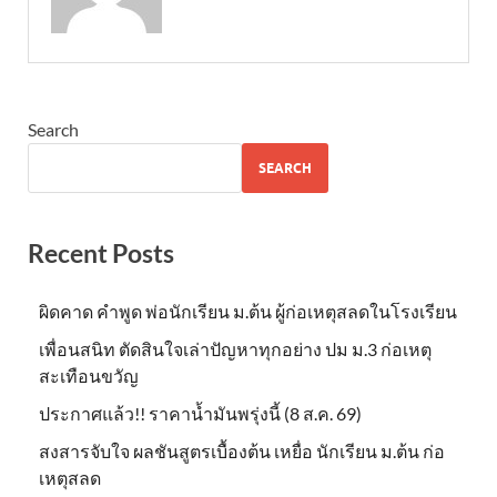
Search
SEARCH
Recent Posts
ผิดคาด คำพูด พ่อนักเรียน ม.ต้น ผู้ก่อเหตุสลดในโรงเรียน
เพื่อนสนิท ตัดสินใจเล่าปัญหาทุกอย่าง ปม ม.3 ก่อเหตุ
สะเทือนขวัญ
ประกาศแล้ว!! ราคาน้ำมันพรุ่งนี้ (8 ส.ค. 69)
สงสารจับใจ ผลชันสูตรเบื้องต้น เหยื่อ นักเรียน ม.ต้น ก่อ
เหตุสลด