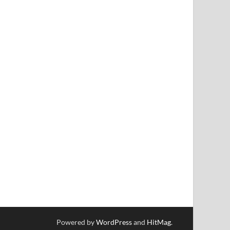
Powered by
WordPress
and
HitMag
.