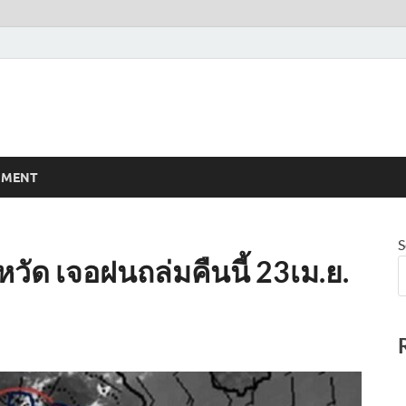
NMENT
S
หวัด เจอฝนถล่มคืนนี้​ 23เม.ย.