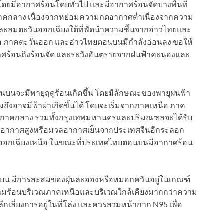
ดยมีอากาศร้อนโดยทั่วไป และมีอากาศร้อนจัดบางพื้นที่
าคกลาง เนื่องจากหย่อมความกดอากาศต่ำเนื่องจากความ
ลมตะวันออกเฉียงใต้ที่พัดนำความชื้นจากอ่าวไทยและ
ือ ภาคตะวันออก และอ่าวไทยตอนบนมีกำลังอ่อนลง ขอให้
ศร้อนถึงร้อนจัด และระวังอันตรายจากฝนฟ้าคะนองและ
ตอนบนจะมีพายุฤดูร้อนเกิดขึ้น โดยมีลักษณะของพายุฝนฟ้า
งอาจมีฟ้าผ่าเกิดขึ้นได้ โดยจะเริ่มจากภาคเหนือ ภาค
วนภาคกลาง รวมทั้งกรุงเทพมหานครและปริมณฑลจะได้รับ
ดอากาศสูงหรือมวลอากาศเย็นจากประเทศจีนอีกระลอก
นออกเฉียงเหนือ ในขณะที่ประเทศไทยตอนบนมีอากาศร้อน
บน มีการสะสมของฝุ่นละอองหรือหมอกควันอยู่ในเกณฑ์
ามร้อนบริเวณภาคเหนือและบริเวณใกล้เคียงมากกว่าความ
่ยงการอยู่ในที่โล่ง และควรสวมหน้ากาก N95 เพื่อ