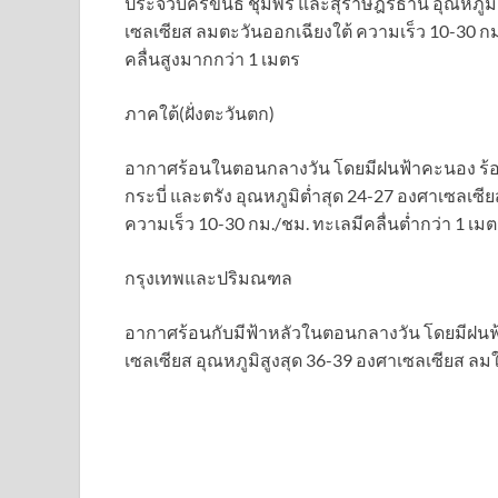
ประจวบคีรีขันธ์ ชุมพร และสุราษฎร์ธานี อุณหภูมิ
เซลเซียส ลมตะวันออกเฉียงใต้ ความเร็ว 10-30 กม.
คลื่นสูงมากกว่า 1 เมตร
ภาคใต้(ฝั่งตะวันตก)
อากาศร้อนในตอนกลางวัน โดยมีฝนฟ้าคะนอง ร้อยละ
กระบี่ และตรัง อุณหภูมิต่ำสุด 24-27 องศาเซลเซ
ความเร็ว 10-30 กม./ชม. ทะเลมีคลื่นต่ำกว่า 1 เม
กรุงเทพและปริมณฑล
อากาศร้อนกับมีฟ้าหลัวในตอนกลางวัน โดยมีฝนฟ้า
เซลเซียส อุณหภูมิสูงสุด 36-39 องศาเซลเซียส ลมใ