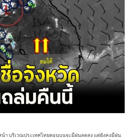
งหน้า บริเวณประเทศไทยตอนบนจะมีฝนลดลง แต่ยังคงมีฝน