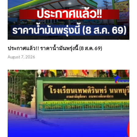
ประกาศแล้ว!! ราคาน้ำมันพรุ่งนี้ (8 ส.ค. 69)
August 7, 2026