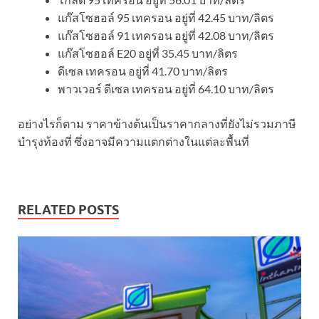
แก๊สโซฮอล์ 95 เทครอน อยู่ที่ 42.45 บาท/ลิตร
แก๊สโซฮอล์ 91 เทครอน อยู่ที่ 42.08 บาท/ลิตร
แก๊สโซฮอล์ E20 อยู่ที่ 35.45 บาท/ลิตร
ดีเซล เทครอน อยู่ที่ 41.70 บาท/ลิตร
พาวเวอร์ ดีเซล เทครอน อยู่ที่ 64.10 บาท/ลิตร
อย่างไรก็ตาม ราคาข้างต้นเป็นราคากลางที่ยังไม่รวมภาษี
บำรุงท้องที่ ซึ่งอาจมีความแตกต่างในแต่ละพื้นที่
RELATED POSTS