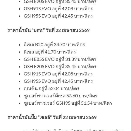
GSH E20S EVO อยู่ที่ 35.45 บาท/ลิตร
GSH91S EVO อยู่ที่ 42.08 บาท/ลิตร
GSH95S EVO อยู่ที่ 42.45 บาท/ลิตร
ราคาน้ำมัน “ปตท.” วันที่ 22 เมษายน 2569
ดีเซล B20 อยู่ที่ 34.70 บาท/ลิตร
ดีเซล อยู่ที่ 41.70 บาท/ลิตร
GSH E85S EVO อยู่ที่ 31.39 บาท/ลิตร
GSH E20S EVO อยู่ที่ 35.45 บาท/ลิตร
GSH91S EVO อยู่ที่ 42.08 บาท/ลิตร
GSH95S EVO อยู่ที่ 42.45 บาท/ลิตร
เบนซิน อยู่ที่ 52.04 บาท/ลิตร
ซูเปอร์พาวเวอร์ดีเซล 63.60 บาท/ลิตร
ซูเปอร์พาวเวอร์ GSH95 อยู่ที่ 51.54 บาท/ลิตร
ราคาน้ำมันปั๊ม “เชลล์” วันที่ 22 เมษายน 2569