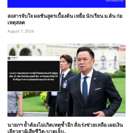
สงสารจับใจ ผลชันสูตรเบื้องต้น เหยื่อ นักเรียน ม.ต้น ก่อ
เหตุสลด
August 7, 2026
นายกฯ ย้ำต้องไม่เกิดเหตุซ้ำอีก สั่งเร่งช่วยเหลือ เผยเงิน
เยียวยาผู้เสียชีวิต-บาดเจ็บ..