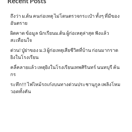
Recent Posts
ถึงว่า ม.ต้น คนก่อเหตุ ไม่โดนตรวจกระเป๋า ทั้งๆ ที่มีของ
อันตราย
ผิดคาด ข้อมูล นักเรียนม.ต้น ผู้ก่อเหตุล่าสุด ฟังแล้ว
สะเทือนใจ
ด่วน! ปู่ย่าของ ม.3 ผู้ก่อเหตุเสียชีวิตที่บ้าน ก่อนมากราด
ยิงในโรงเรียน
คลี่คลายแล้ว เหตุยิงในโรงเรียนเทพศิรินทร์ นนทบุรี ค้น
กร
ระทึก!!! ไฟไหม้รถเก๋งบนทางด่วนประชานุกูล เพลิงโหม
วอดทั้งคัน