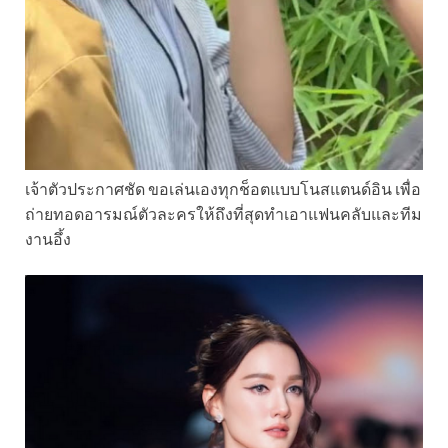
เจ้าตัวประกาศชัด ขอเล่นเองทุกช็อตแบบโนสแตนด์อิน เพื่อ
ถ่ายทอดอารมณ์ตัวละครให้ถึงที่สุดทำเอาแฟนคลับและทีม
งานอึ้ง