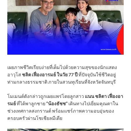
เผยภาพชีวิตเรียบง่ายที่เต็มไปด้วยความสุขของนักแสดง
อาวุโส
ชลิต เฟื่องอารมย์ ในวัย 77 ปี
ที่ปัจจุบันใช้ชีวิตอยู่
ท่ามกลางธรรมชาติ ภายในสวนทุเรียนที่จังหวัดจันทบุรี
โมเมนต์ดังกล่าวถูกเผยแพร่โดยลูกสาว
แนน ชลิตา เฟื่องอา
รมย์
ที่ได้พาลูกชาย
“น้องธัชช”
เดินทางไปเยี่ยมคุณตาใน
ช่วงเทศกาลสงกรานต์ พร้อมแชร์ภาพความอบอุ่นของ
ครอบครัวผ่านโซเชียลมีเดีย