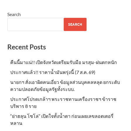
Search
SEARCH
Recent Posts
คืนนี้มาแน่!! เปิดจังหวัดเตรียมรับมือ มรสุม-ฝนตกหนัก
ประกาศแล้ว!! ราคาน้ำมันพรุ่งนี้ (7 ส.ค. 69)
นายกฯ สั่งเอาผิดคนเอี่ยว ข้อมูลส่วนบุคคลหลุด ยกระดับ
ความปลอดภัยข้อมูลรัฐทั้งระบบ.
ประกาศโปรดเกล้าฯ พระราชทานเครื่องราชฯ ข้าราช
บริพาร 8 ราย
“ย่าฮลุน โซโล่” เปิดใจทั้งน้ำตา ก่อนเผยเลขลอตเตอรี่
หลาน