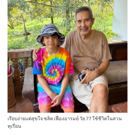
เรียบง่ายแต่สุขใจ ชลิต เฟื่องอารมย์ วัย 77 ใช้ชีวิตในสวน
ทุเรียน