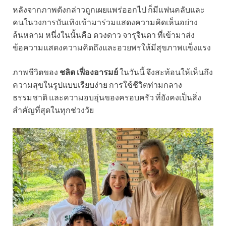
หลังจากภาพดังกล่าวถูกเผยแพร่ออกไป ก็มีแฟนคลับและ
คนในวงการบันเทิงเข้ามาร่วมแสดงความคิดเห็นอย่าง
ล้นหลาม หนึ่งในนั้นคือ ดวงดาว จารุจินดา ที่เข้ามาส่ง
ข้อความแสดงความคิดถึงและอวยพรให้มีสุขภาพแข็งแรง
ภาพชีวิตของ
ชลิต เฟื่องอารมย์
ในวันนี้ จึงสะท้อนให้เห็นถึง
ความสุขในรูปแบบเรียบง่าย การใช้ชีวิตท่ามกลาง
ธรรมชาติ และความอบอุ่นของครอบครัว ที่ยังคงเป็นสิ่ง
สำคัญที่สุดในทุกช่วงวัย