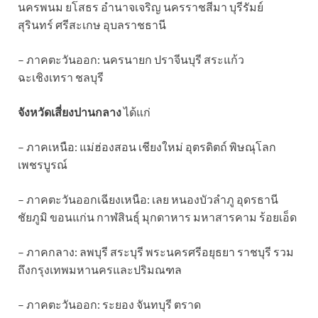
นครพนม ยโสธร อำนาจเจริญ นครราชสีมา บุรีรัมย์
สุรินทร์ ศรีสะเกษ อุบลราชธานี
– ภาคตะวันออก: นครนายก ปราจีนบุรี สระแก้ว
ฉะเชิงเทรา ชลบุรี
จังหวัดเสี่ยงปานกลาง
ได้แก่
– ภาคเหนือ: แม่ฮ่องสอน เชียงใหม่ อุตรดิตถ์ พิษณุโลก
เพชรบูรณ์
– ภาคตะวันออกเฉียงเหนือ: เลย หนองบัวลำภู อุดรธานี
ชัยภูมิ ขอนแก่น กาฬสินธุ์ มุกดาหาร มหาสารคาม ร้อยเอ็ด
– ภาคกลาง: ลพบุรี สระบุรี พระนครศรีอยุธยา ราชบุรี รวม
ถึงกรุงเทพมหานครและปริมณฑล
– ภาคตะวันออก: ระยอง จันทบุรี ตราด