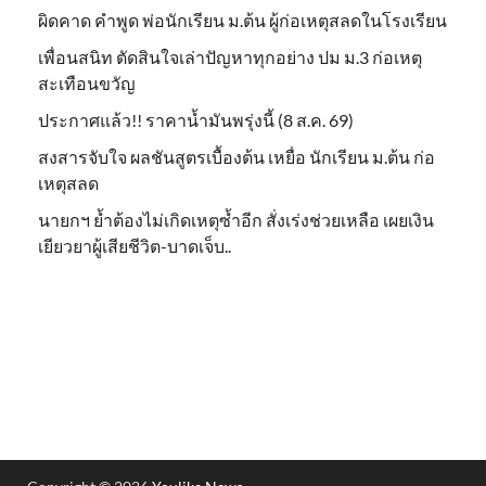
ผิดคาด คำพูด พ่อนักเรียน ม.ต้น ผู้ก่อเหตุสลดในโรงเรียน
เพื่อนสนิท ตัดสินใจเล่าปัญหาทุกอย่าง ปม ม.3 ก่อเหตุ
สะเทือนขวัญ
ประกาศแล้ว!! ราคาน้ำมันพรุ่งนี้ (8 ส.ค. 69)
สงสารจับใจ ผลชันสูตรเบื้องต้น เหยื่อ นักเรียน ม.ต้น ก่อ
เหตุสลด
นายกฯ ย้ำต้องไม่เกิดเหตุซ้ำอีก สั่งเร่งช่วยเหลือ เผยเงิน
เยียวยาผู้เสียชีวิต-บาดเจ็บ..