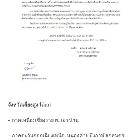
จังหวัดเสี่ยงสูง
ได้แก่
– ภาคเหนือ: เชียงราย พะเยา น่าน
– ภาคตะวันออกเฉียงเหนือ: หนองคาย บึงกาฬ สกลนคร