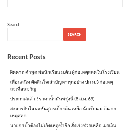
Search
SEARCH
Recent Posts
ผิดคาด คำพูด พ่อนักเรียน ม.ต้น ผู้ก่อเหตุสลดในโรงเรียน
เพื่อนสนิท ตัดสินใจเล่าปัญหาทุกอย่าง ปม ม.3 ก่อเหตุ
สะเทือนขวัญ
ประกาศแล้ว!! ราคาน้ำมันพรุ่งนี้ (8 ส.ค. 69)
สงสารจับใจ ผลชันสูตรเบื้องต้น เหยื่อ นักเรียน ม.ต้น ก่อ
เหตุสลด
นายกฯ ย้ำต้องไม่เกิดเหตุซ้ำอีก สั่งเร่งช่วยเหลือ เผยเงิน