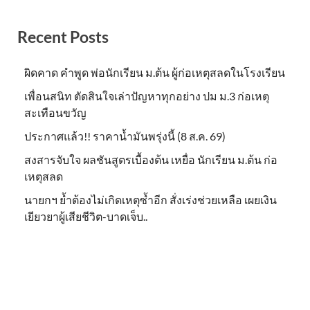
Recent Posts
ผิดคาด คำพูด พ่อนักเรียน ม.ต้น ผู้ก่อเหตุสลดในโรงเรียน
เพื่อนสนิท ตัดสินใจเล่าปัญหาทุกอย่าง ปม ม.3 ก่อเหตุ
สะเทือนขวัญ
ประกาศแล้ว!! ราคาน้ำมันพรุ่งนี้ (8 ส.ค. 69)
สงสารจับใจ ผลชันสูตรเบื้องต้น เหยื่อ นักเรียน ม.ต้น ก่อ
เหตุสลด
นายกฯ ย้ำต้องไม่เกิดเหตุซ้ำอีก สั่งเร่งช่วยเหลือ เผยเงิน
เยียวยาผู้เสียชีวิต-บาดเจ็บ..