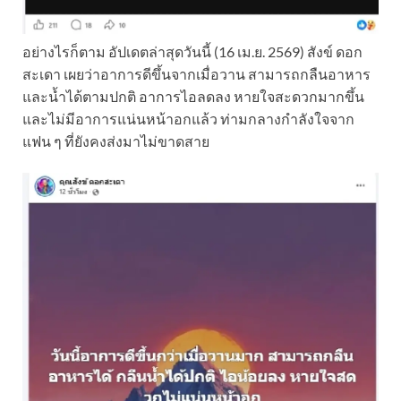
อย่างไรก็ตาม อัปเดตล่าสุดวันนี้ (16 เม.ย. 2569) สังข์ ดอก
สะเดา เผยว่าอาการดีขึ้นจากเมื่อวาน สามารถกลืนอาหาร
และน้ำได้ตามปกติ อาการไอลดลง หายใจสะดวกมากขึ้น
และไม่มีอาการแน่นหน้าอกแล้ว ท่ามกลางกำลังใจจาก
แฟน ๆ ที่ยังคงส่งมาไม่ขาดสาย