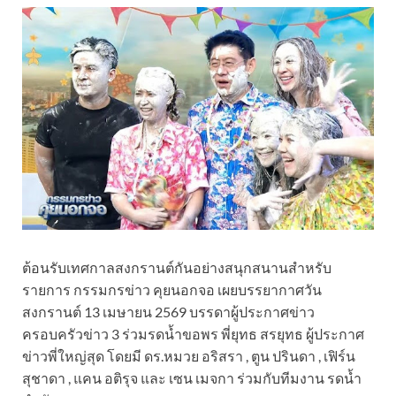
ต้อนรับเทศกาลสงกรานต์กันอย่างสนุกสนานสำหรับ
รายการ กรรมกรข่าว คุยนอกจอ เผยบรรยากาศวัน
สงกรานต์ 13 เมษายน 2569 บรรดาผู้ประกาศข่าว
ครอบครัวข่าว 3 ร่วมรดน้ำขอพร พี่ยุทธ สรยุทธ ผู้ประกาศ
ข่าวพี่ใหญ่สุด โดยมี ดร.หมวย อริสรา , ตูน ปรินดา , เฟิร์น
สุชาดา , แคน อติรุจ และ เซน เมจกา ร่วมกับทีมงาน รดน้ำ