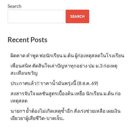
Search
SEARCH
Recent Posts
ผิดคาด คำพูด พ่อนักเรียน ม.ต้น ผู้ก่อเหตุสลดในโรงเรียน
เพื่อนสนิท ตัดสินใจเล่าปัญหาทุกอย่าง ปม ม.3 ก่อเหตุ
สะเทือนขวัญ
ประกาศแล้ว!! ราคาน้ำมันพรุ่งนี้ (8 ส.ค. 69)
สงสารจับใจ ผลชันสูตรเบื้องต้น เหยื่อ นักเรียน ม.ต้น ก่อ
เหตุสลด
นายกฯ ย้ำต้องไม่เกิดเหตุซ้ำอีก สั่งเร่งช่วยเหลือ เผยเงิน
เยียวยาผู้เสียชีวิต-บาดเจ็บ..