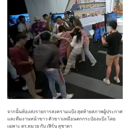
จากนั้นห้องส่งรายการสงครามแป้ง สุดท้ายสภาพผู้ประกาศ
และทีมงานหน้าขาว ตัวขาวเหมือนตกกระป๋องแป้ง โดย
เฉพาะ ดร.หมวย กับ เฟิร์น สุชาดา