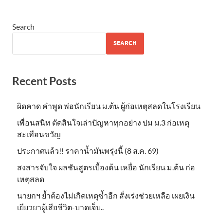
Search
SEARCH
Recent Posts
ผิดคาด คำพูด พ่อนักเรียน ม.ต้น ผู้ก่อเหตุสลดในโรงเรียน
เพื่อนสนิท ตัดสินใจเล่าปัญหาทุกอย่าง ปม ม.3 ก่อเหตุ
สะเทือนขวัญ
ประกาศแล้ว!! ราคาน้ำมันพรุ่งนี้ (8 ส.ค. 69)
สงสารจับใจ ผลชันสูตรเบื้องต้น เหยื่อ นักเรียน ม.ต้น ก่อ
เหตุสลด
นายกฯ ย้ำต้องไม่เกิดเหตุซ้ำอีก สั่งเร่งช่วยเหลือ เผยเงิน
เยียวยาผู้เสียชีวิต-บาดเจ็บ..