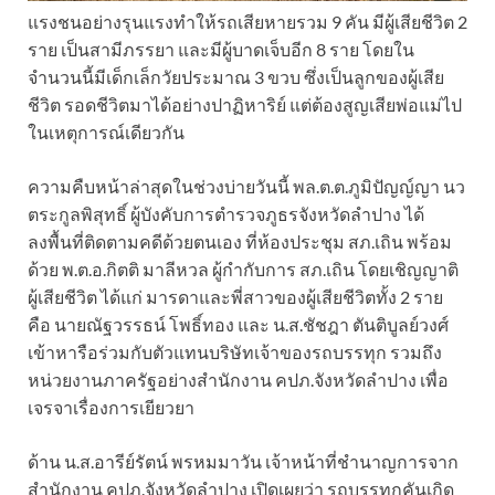
แรงชนอย่างรุนแรงทำให้รถเสียหายรวม 9 คัน มีผู้เสียชีวิต 2
ราย เป็นสามีภรรยา และมีผู้บาดเจ็บอีก 8 ราย โดยใน
จำนวนนี้มีเด็กเล็กวัยประมาณ 3 ขวบ ซึ่งเป็นลูกของผู้เสีย
ชีวิต รอดชีวิตมาได้อย่างปาฏิหาริย์ แต่ต้องสูญเสียพ่อแม่ไป
ในเหตุการณ์เดียวกัน
ความคืบหน้าล่าสุดในช่วงบ่ายวันนี้ พล.ต.ต.ภูมิปัญญ์ญา นว
ตระกูลพิสุทธิ์ ผู้บังคับการตำรวจภูธรจังหวัดลำปาง ได้
ลงพื้นที่ติดตามคดีด้วยตนเอง ที่ห้องประชุม สภ.เถิน พร้อม
ด้วย พ.ต.อ.กิตติ มาลีหวล ผู้กำกับการ สภ.เถิน โดยเชิญญาติ
ผู้เสียชีวิต ได้แก่ มารดาและพี่สาวของผู้เสียชีวิตทั้ง 2 ราย
คือ นายณัฐวรรธน์ โพธิ์ทอง และ น.ส.ชัชฎา ตันติบูลย์วงศ์
เข้าหารือร่วมกับตัวแทนบริษัทเจ้าของรถบรรทุก รวมถึง
หน่วยงานภาครัฐอย่างสำนักงาน คปภ.จังหวัดลำปาง เพื่อ
เจรจาเรื่องการเยียวยา
ด้าน น.ส.อารีย์รัตน์ พรหมมาวัน เจ้าหน้าที่ชำนาญการจาก
สำนักงาน คปภ.จังหวัดลำปาง เปิดเผยว่า รถบรรทุกคันเกิด