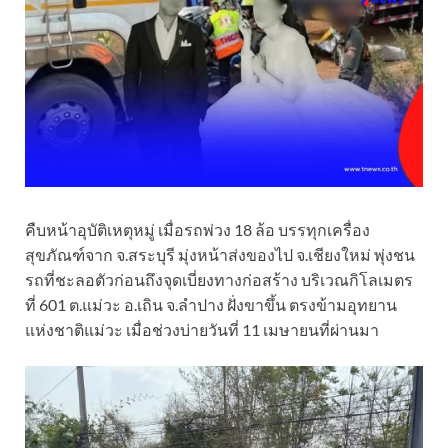
คืบหน้าอุบัติเหตุหมู่ เมื่อรถพ่วง 18 ล้อ บรรทุกเครื่อง
สุขภัณฑ์จาก จ.สระบุรี มุ่งหน้าส่งของไป จ.เชียงใหม่ พุ่งชน
รถที่ชะลอตัวก่อนถึงจุดเบี่ยงทางก่อสร้าง บริเวณกิโลเมตร
ที่ 601 ต.แม่วะ อ.เถิน จ.ลำปาง ฝั่งขาขึ้น ตรงข้ามอุทยาน
แห่งชาติแม่วะ เมื่อช่วงบ่ายวันที่ 11 เมษายนที่ผ่านมา