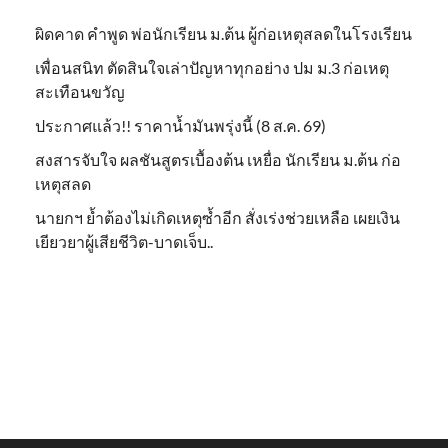
ผิดคาด คำพูด พ่อนักเรียน ม.ต้น ผู้ก่อเหตุสลดในโรงเรียน
เพื่อนสนิท ตัดสินใจเล่าปัญหาทุกอย่าง ปม ม.3 ก่อเหตุ
สะเทือนขวัญ
ประกาศแล้ว!! ราคาน้ำมันพรุ่งนี้ (8 ส.ค. 69)
สงสารจับใจ ผลชันสูตรเบื้องต้น เหยื่อ นักเรียน ม.ต้น ก่อ
เหตุสลด
นายกฯ ย้ำต้องไม่เกิดเหตุซ้ำอีก สั่งเร่งช่วยเหลือ เผยเงิน
เยียวยาผู้เสียชีวิต-บาดเจ็บ..