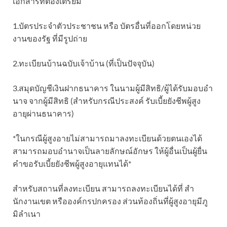
เอกสารที่ต้องเตรียม
1.บัตรประจําตัวประชาชน หรือ บัตรอื่นที่ออกโดยหน่วย
งานของรัฐ ที่มีรูปถ่าย
2.ทะเบียนบ้านฉบับเจ้าบ้าน (ที่เป็นปัจจุบัน)
3.สมุดบัญชีเงินฝากธนาคาร ในนามผู้มีสิทธิ/ผู้ได้รับมอบอํา
นาจ จากผู้มีสิทธิ (สําหรับกรณีประสงค์ รับเบี้ยยังชีพผู้สูง
อายุผ่านธนาคาร)
*ในกรณีผู้สูงอายไม่สามารถมาลงทะเบียนด้วยตนเองได้
สามารถมอบอํานาจเป็นลายลักษณ์อักษร ให้ผู้อื่นเป็นผู้ยื่น
คําขอรับเบี้ยยังชีพผู้สูงอายุแทนได้*
สำหรับสถานที่ลงทะเบียน สามารถลงทะเบียนได้ที่ สํา
นักงานเขต หรือองค์กรปกครอง ส่วนท้องถิ่นที่ผู้สูงอายุมีภู
มิลําเนา