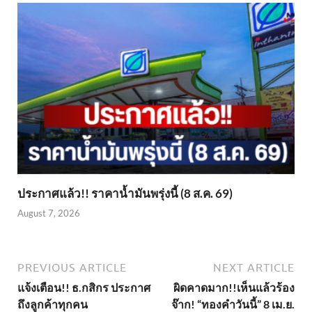
ประกาศแล้ว!! ราคาน้ำมันพรุ่งนี้ (8 ส.ค. 69)
August 7, 2026
PREVIOUS ARTICLE
NEXT ARTICLE
แจ้งเตือน!! ธ.กสิกร ประกาศ
ผิดคาดมาก!!เห็นแล้วร้อง
ถึงลูกค้าทุกคน
จ๊าก! “ทองคำวันนี้” 8 เม.ย.