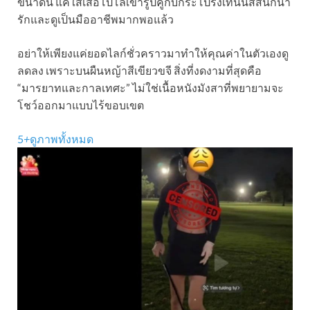
ขนาดนี้ แค่ใส่เสื้อโปโลเข้ารูปคู่กับกระโปรงเทนนิสสั้นก็น่า
รักและดูเป็นมืออาชีพมากพอแล้ว
อย่าให้เพียงแค่ยอดไลก์ชั่วคราวมาทำให้คุณค่าในตัวเองดู
ลดลง เพราะบนผืนหญ้าสีเขียวขจี สิ่งที่งดงามที่สุดคือ
“มารยาทและกาลเทศะ” ไม่ใช่เนื้อหนังมังสาที่พยายามจะ
โชว์ออกมาแบบไร้ขอบเขต
5
+
ดูภาพทั้งหมด