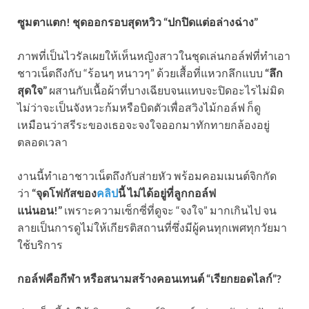
ซูมตาแตก! ชุดออกรอบสุดหวิว “ปกปิดแต่อล่างฉ่าง”
ภาพที่เป็นไวรัลเผยให้เห็นหญิงสาวในชุดเล่นกอล์ฟที่ทำเอา
ชาวเน็ตถึงกับ “ร้อนๆ หนาวๆ” ด้วยเสื้อที่แหวกลึกแบบ
“ลึก
สุดใจ”
ผสานกับเนื้อผ้าที่บางเฉียบจนแทบจะปิดอะไรไม่มิด
ไม่ว่าจะเป็นจังหวะก้มหรือบิดตัวเพื่อสวิงไม้กอล์ฟ ก็ดู
เหมือนว่าสรีระของเธอจะจงใจออกมาทักทายกล้องอยู่
ตลอดเวลา
งานนี้ทำเอาชาวเน็ตถึงกับส่ายหัว พร้อมคอมเมนต์จิกกัด
ว่า
“จุดโฟกัสของ
คลิป
นี้ ไม่ได้อยู่ที่ลูกกอล์ฟ
แน่นอน!”
เพราะความเซ็กซี่ที่ดูจะ “จงใจ” มากเกินไป จน
ลายเป็นการดูไม่ให้เกียรติสถานที่ซึ่งมีผู้คนทุกเพศทุกวัยมา
ใช้บริการ
กอล์ฟคือกีฬา หรือสนามสร้างคอนเทนต์ “เรียกยอดไลก์”?