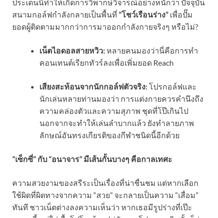
ประเด็นนี้ทำให้เกิดการวิพากษ์วิจารณ์อย่างหนักว่า ปัจจุบัน
สนามกอล์ฟกำลังกลายเป็นพื้นที่
“โชว์เรือนร่าง”
เพื่อปั๊ม
ยอดผู้ติดตามมากกว่าการมาออกกำลังกายจริงๆ หรือไม่?
เน็ตไอดอลสายหวิว:
หลายคนมองว่านี่คือการทำ
คอนเทนต์เรียกทัวร์ลงเพื่อเพิ่มยอด Reach
เสียงสะท้อนจากนักกอล์ฟตัวจริง:
โปรกอล์ฟและ
นักเล่นหลายท่านมองว่า การแต่งกายควรคำนึงถึง
ความคล่องตัวและความสุภาพ ชุดที่โป๊เกินไป
นอกจากจะทำให้เล่นลำบากแล้ว ยังทำลายภาพ
ลักษณ์อันทรงเกียรติของกีฬาชนิดนี้อีกด้วย
“เซ็กซี่” กับ “อนาจาร” มีเส้นกั้นบางๆ คือกาลเทศะ
ความสวยงามของสรีระเป็นเรื่องที่น่าชื่นชม แต่หากเลือก
ใช้ผิดที่ผิดทางจากความ “สวย” จะกลายเป็นความ “เสื่อม”
ทันที ชาวเน็ตต่างลงความเห็นว่า หากเธอมีรูปร่างที่เป๊ะ