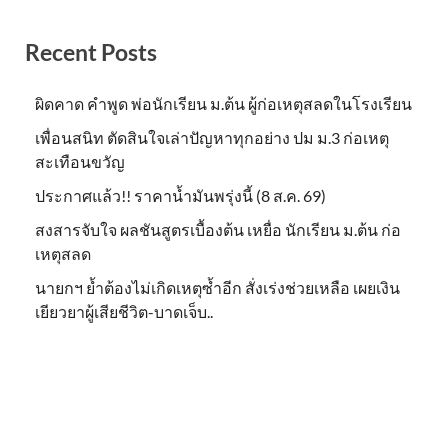
Recent Posts
ผิดคาด คำพูด พ่อนักเรียน ม.ต้น ผู้ก่อเหตุสลดในโรงเรียน
เพื่อนสนิท ตัดสินใจเล่าปัญหาทุกอย่าง ปม ม.3 ก่อเหตุ
สะเทือนขวัญ
ประกาศแล้ว!! ราคาน้ำมันพรุ่งนี้ (8 ส.ค. 69)
สงสารจับใจ ผลชันสูตรเบื้องต้น เหยื่อ นักเรียน ม.ต้น ก่อ
เหตุสลด
นายกฯ ย้ำต้องไม่เกิดเหตุซ้ำอีก สั่งเร่งช่วยเหลือ เผยเงิน
เยียวยาผู้เสียชีวิต-บาดเจ็บ..