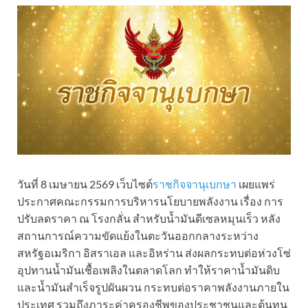
วันที่ 8 เมษายน 2569 เว็บไซต์
ราชกิจจานุเบกษา
เผยแพร่
ประกาศคณะกรรมการบริหารนโยบายพลังงาน เรื่อง การ
ปรับลดราคา ณ โรงกลั่น สำหรับน้ำมันดีเซลหมุนเร็ว หลัง
สถานการณ์ความขัดแย้งในตะวันออกกลางระหว่าง
สหรัฐอเมริกา อิสราเอล และอิหร่าน ส่งผลกระทบต่อห่วงโซ่
อุปทานน้ำมันเชื้อเพลิงในตลาดโลก ทำให้ราคาน้ำมันดิบ
และน้ำมันสำเร็จรูปผันผวน กระทบต่อราคาพลังงานภายใน
ประเทศ รวมถึงภาระค่าครองชีพของประชาชนและต้นทุน