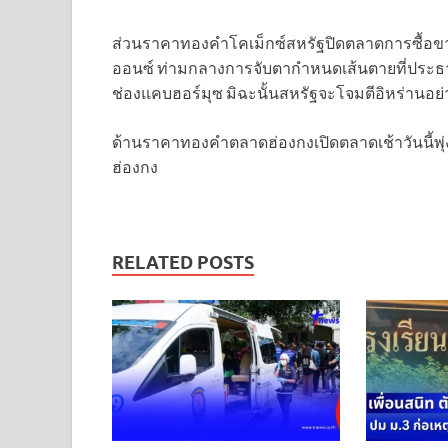
ส่วนราคาทองคำโคเม็กซ์สหรัฐปิดตลาดการซื้อขายเ
ออนซ์ ท่ามกลางการจับตากำหนดเส้นตายที่ประธานา
ช่องแคบฮอร์มุซ มิฉะนั้นสหรัฐจะโจมตีอิหร่านอย
ด้านราคาทองคําตลาดฮ่องกงเปิดตลาดเช้าวันนี้พุ่ง
ฮ่องกง
RELATED POSTS