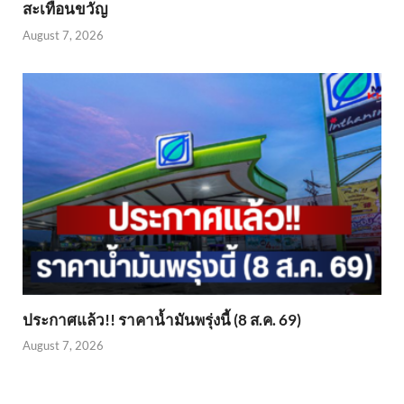
สะเทือนขวัญ
August 7, 2026
ประกาศแล้ว!! ราคาน้ำมันพรุ่งนี้ (8 ส.ค. 69)
August 7, 2026