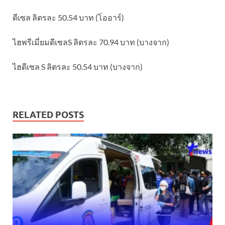
ดีเซล ลิตรละ 50.54 บาท (โออาร์)
ไฮพรีเมี่ยมดีเซลS ลิตรละ 70.94 บาท (บางจาก)
ไฮดีเซล S ลิตรละ 50.54 บาท (บางจาก)
RELATED POSTS