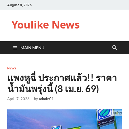
August 8, 2026
Youlike News
MAIN MENU
NEWS
แพงหูฉี่ ประกาศแล้ว!! ราคา
น้ำมันพรุ่งนี้ (8 เม.ย. 69)
April 7, 2026
-
by
admin01