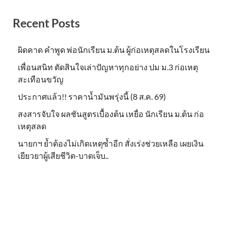
Recent Posts
ผิดคาด คำพูด พ่อนักเรียน ม.ต้น ผู้ก่อเหตุสลดในโรงเรียน
เพื่อนสนิท ตัดสินใจเล่าปัญหาทุกอย่าง ปม ม.3 ก่อเหตุ
สะเทือนขวัญ
ประกาศแล้ว!! ราคาน้ำมันพรุ่งนี้ (8 ส.ค. 69)
สงสารจับใจ ผลชันสูตรเบื้องต้น เหยื่อ นักเรียน ม.ต้น ก่อ
เหตุสลด
นายกฯ ย้ำต้องไม่เกิดเหตุซ้ำอีก สั่งเร่งช่วยเหลือ เผยเงิน
เยียวยาผู้เสียชีวิต-บาดเจ็บ..