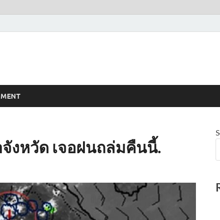
NMENT
S
จังหวัด เจอฝนถล่มคืนนี้.