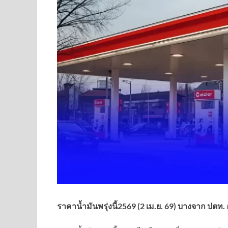
ราคาน้ำมันพรุ่งนี้2569 (2 เม.ย. 69) บางจาก ปตท