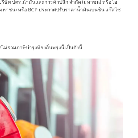
ังบริษัท ปตท.น้ำมันและการค้าปลีก จำกัด (มหาชน) หรือโอ
ด (มหาชน) หรือ BCP ประกาศปรับราคาน้ำมันเบนซิน แก๊สโซ
ม่รวมภาษีบำรุงท้องถิ่นพรุ่งนี้ เป็นดังนี้