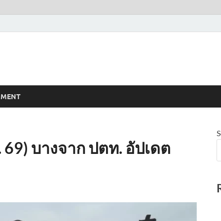
NMENT
S
.ย. 69) บางจาก ปตท. อัปเดต