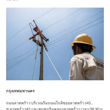
กรุงเทพมหานคร
ถนนลาดพร้าว บริเวณริมถนนใกล้ซอยลาดพร้าว45 ,
ซ.ลาดพร้าว45 และชุมชนริมคลองลาดพร้าว เวลา 08.30 น.