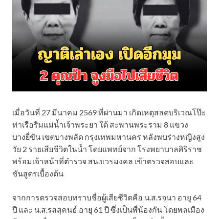
เมื่อวันที่ 27 มีนาคม 2569 ที่ผ่านมา เกิดเหตุสลดบริเวณโป๊ะ
ท่าเรือริมแม่น้ำเจ้าพระยา ใต้ สะพานพระราม 8 แขวง
บางยี่ขัน เขตบางพลัด กรุงเทพมหานคร หลังพบร่างหญิงสูง
วัย 2 รายเสียชีวิตในน้ำ โดยแพทย์จาก โรงพยาบาลศิริราช
พร้อมเจ้าหน้าที่ตำรวจ สน.บวรมงคล เข้าตรวจสอบและ
ชันสูตรเบื้องต้น
จากการตรวจสอบทราบชื่อผู้เสียชีวิตคือ น.ส.รจนา อายุ 64
ปี และ น.ส.รสสุคนธ์ อายุ 61 ปี ซึ่งเป็นพี่น้องกัน โดยพลเมือง