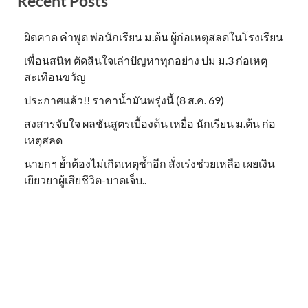
Recent Posts
ผิดคาด คำพูด พ่อนักเรียน ม.ต้น ผู้ก่อเหตุสลดในโรงเรียน
เพื่อนสนิท ตัดสินใจเล่าปัญหาทุกอย่าง ปม ม.3 ก่อเหตุ
สะเทือนขวัญ
ประกาศแล้ว!! ราคาน้ำมันพรุ่งนี้ (8 ส.ค. 69)
สงสารจับใจ ผลชันสูตรเบื้องต้น เหยื่อ นักเรียน ม.ต้น ก่อ
เหตุสลด
นายกฯ ย้ำต้องไม่เกิดเหตุซ้ำอีก สั่งเร่งช่วยเหลือ เผยเงิน
เยียวยาผู้เสียชีวิต-บาดเจ็บ..