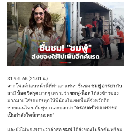
31 ก.ค. 68 (21:01 น.)
จากโพสต์ก่อนหน้านี้ที่ทำเอาแฟนๆ ชื่นชม
ชมพู่ อารยา
กับ
สามี
น็อต วิศรุต
มากๆ เพราะว่า
ชมพู่-น็อต
ได้ส่งข้าวของ
มากมายใส่รถบรรทุกให้พี่น้องในเขตพื้นที่จังหวัดติด
ชายแดนไทย-กัมพูชา และบอกว่า
“ครอบครัวของเราขอ
เป็นกำลังใจเล็กๆนะคะ”
และยังไม่พอเพราะว่าล่าสุด
ชมพู่
ได้ส่งของไปอีกคัน พร้อม