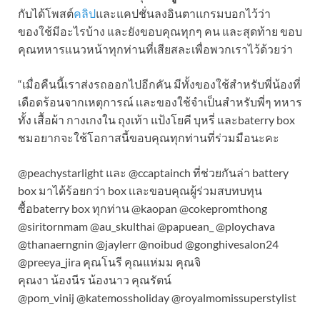
กับได้โพสต์
คลิป
และแคปชั่นลงอินตาแกรมบอกไว้ว่า
ของใช้มีอะไรบ้าง และยังขอบคุณทุกๆ คน และสุดท้าย ขอบ
คุณทหารเเนวหน้าทุกท่านที่เสียสละเพื่อพวกเราไว้ด้วยว่า
“เมื่อคืนนี้เราส่งรถออกไปอีกคัน มีทั้งของใช้สำหรับพี่น้องที่
เดือดร้อนจากเหตุการณ์ เเละของใช้จำเป็นสำหรับพี่ๆ ทหาร
ทั้ง เสื้อผ้า กางเกงใน ถุงเท้า แป้งโยคี บุหรี่ และbaterry box
ชมอยากจะใช้โอกาสนี้ขอบคุณทุกท่านที่ร่วมมือนะคะ
@peachystarlight และ @ccaptainch ที่ช่วยกันล่า battery
box มาได้ร้อยกว่า box เเละขอบคุณผู้ร่วมสบทบทุน
ซื้อbaterry box ทุกท่าน @kaopan @cokepromthong
@siritornmam @au_skulthai @papuean_ @ploychava
@thanaerngnin @jaylerr @noibud @gonghivesalon24
@preeya_jira คุณโนรี คุณแห่มม คุณจิ
คุณงา น้องนีร น้องนาว คุณรัตน์
@pom_vinij @katemossholiday @royalmomissuperstylist