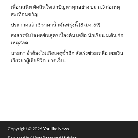
เพื่อนสนิท ตัดสินใจเล่าปัญหาทุกอย่าง ปม ม.3 ก่อเหตุ
สะเทือนขวัญ
ประกาศแล้ว!! ราคาน้ำมันพรุ่งนี้ (8 ส.ค. 69)
สงสารจับใจ ผลชันสูตรเบื้องต้น เหยื่อ นักเรียน ม.ต้น ก่อ
เหตุสลด
นายกฯ ย้ำต้องไม่เกิดเหตุซ้ำอีก สั่งเร่งช่วยเหลือ เผยเงิน
เยียวยาผู้เสียชีวิต-บาดเจ็บ..
Copyright © 2026
Youlike News
.
Powered by
WordPress
and
HitMag
.