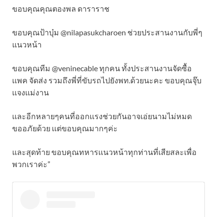
ขอบคุณคุณตองพล ดาราราช
ขอบคุณป้าบุ๋ม @nilapasukcharoen ช่วยประสานงานกับพี่ๆ
แนวหน้า
ขอบคุณทีม @veninecable ทุกคน ทั้งประสานงานจัดซื้อ
เเพค จัดส่ง รวมถึงพี่ที่ขับรถไปยังพท.ด้วยนะคะ ขอบคุณจุ๊บ
เเจงเเม่งาน
เเละอีกหลายๆคนที่ออกเเรงช่วยกันอาจเอ่ยนามไม่หมด
ขออภัยด้วย เเต่ขอบคุณมากๆค่ะ
และสุดท้าย ขอบคุณทหารเเนวหน้าทุกท่านที่เสียสละเพื่อ
พวกเราค่ะ”