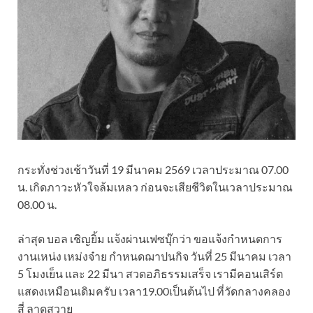
กระทั่งช่วงเช้าวันที่ 19 มีนาคม 2569 เวลาประมาณ 07.00
น. เกิดภาวะหัวใจล้มเหลว ก่อนจะเสียชีวิตในเวลาประมาณ
08.00 น.
ล่าสุด บอล เชิญยิ้ม แจ้งผ่านเฟซบุ๊กว่า ขอแจ้งกำหนดการ
งานเหน่ง เหม่งจ๋าย กำหนดฌาปนกิจ วันที่ 25 มีนาคม เวลา
5 โมงเย็น และ 22 มีนา สวดอภิธรรมเสร็จ เรามีคอนเสิร์ต
แสดงเหมือนเดิมครับ เวลา19.00เป็นต้นไป ที่วัดกลางคลอง
สี่ ลาดสวาย