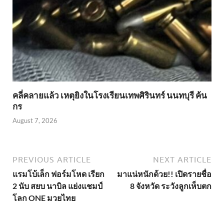
คลี่คลายแล้ว เหตุยิงในโรงเรียนเทพศิรินทร์ นนทบุรี ค้น
กร
August 7, 2026
PREVIOUS ARTICLE
NEXT ARTICLE
แรมโบ้เล็ก ฟอร์มโหด เรียก
มาแน่หนักด้วย!! เปิดรายชื่อ
2 นับ สยบ นาบิล แย่งแชมป์
8 จังหวัด ระวังลูกเห็บตก
โลก ONE มวยไทย