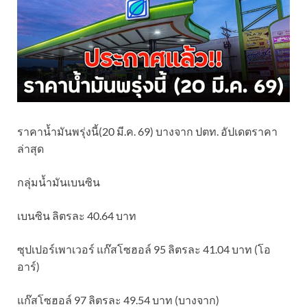
ราคาน้ำมันพรุ่งนี้(20 มี.ค. 69) บางจาก ปตท. อัปเดตราคา
ล่าสุด
กลุ่มน้ำมันเบนซิน
เบนซิน ลิตรละ 40.64 บาท
ซุปเปอร์เพาเวอร์ แก๊สโซฮอล์ 95 ลิตรละ 41.04 บาท (โอ
อาร์)
แก๊สโซฮอล์ 97 ลิตรละ 49.54 บาท (บางจาก)