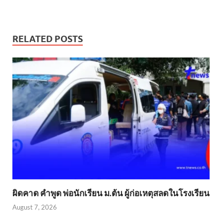
RELATED POSTS
ผิดคาด คำพูด พ่อนักเรียน ม.ต้น ผู้ก่อเหตุสลดในโรงเรียน
August 7, 2026