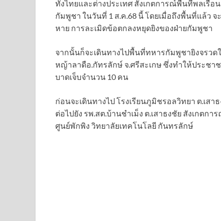
ทั้งไทยและต่างประเทศ สังเกตการณ์พื้นที่พลเร
กัมพูชา ในวันที่ 1 ส.ค.68 นี้ โดยเมื่อถึงพื้นที่แ
หาย การละเมิดข้อตกลงหยุดยิงของฝ่ายกัมพูชา
จากนั้นก็จะเดินทางไปพื้นที่ทหารกัมพูชายิงจรวด
หญ้าลาดือ.กัทรลักษ์ จ.ศรีสะเกษ ซึ่งทำให้ประชาชน
บาดเจ็บจำนวน 10 คน
ก่อนจะเดินทางไป โรงเรียนภูมิชรอลวิทยา ต.เสาธงช
ต่อไปยัง รพ.สต.บ้านชำเม็ง ต.เสาธงชัย สังเกตการณ์
ศูนย์พักพิง วิทยาลัยเทคโนโลยี กันทรลักษ์