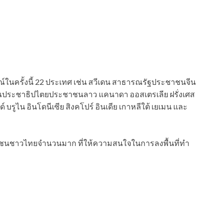
ณ์ในครั้งนี้ 22 ประเทศ เช่น สวีเดน สาธารณรัฐประชาชนจีน
ารณประชาธิปไตยประชาชนลาว แคนาดา ออสเตรเลีย ฝรั่งเศส
ด์ บรูไน อินโดนีเซีย สิงคโปร์ อินเดีย เกาหลีใต้ เยเมน และ
วลชนชาวไทยจำนวนมาก ที่ให้ความสนใจในการลงพื้นที่ทำ