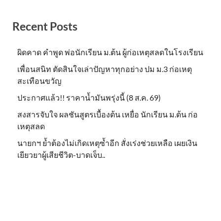
Recent Posts
ผิดคาด คำพูด พ่อนักเรียน ม.ต้น ผู้ก่อเหตุสลดในโรงเรียน
เพื่อนสนิท ตัดสินใจเล่าปัญหาทุกอย่าง ปม ม.3 ก่อเหตุ
สะเทือนขวัญ
ประกาศแล้ว!! ราคาน้ำมันพรุ่งนี้ (8 ส.ค. 69)
สงสารจับใจ ผลชันสูตรเบื้องต้น เหยื่อ นักเรียน ม.ต้น ก่อ
เหตุสลด
นายกฯ ย้ำต้องไม่เกิดเหตุซ้ำอีก สั่งเร่งช่วยเหลือ เผยเงิน
เยียวยาผู้เสียชีวิต-บาดเจ็บ..