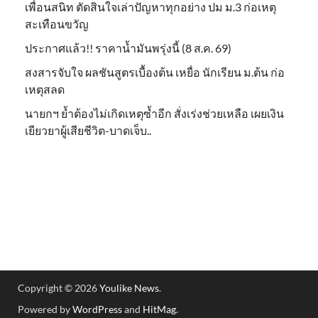
เพื่อนสนิท ตัดสินใจเล่าปัญหาทุกอย่าง ปม ม.3 ก่อเหตุ
สะเทือนขวัญ
ประกาศแล้ว!! ราคาน้ำมันพรุ่งนี้ (8 ส.ค. 69)
สงสารจับใจ ผลชันสูตรเบื้องต้น เหยื่อ นักเรียน ม.ต้น ก่อ
เหตุสลด
นายกฯ ย้ำต้องไม่เกิดเหตุซ้ำอีก สั่งเร่งช่วยเหลือ เผยเงิน
เยียวยาผู้เสียชีวิต-บาดเจ็บ..
Copyright © 2026
Youlike News
.
Powered by
WordPress
and
HitMag
.