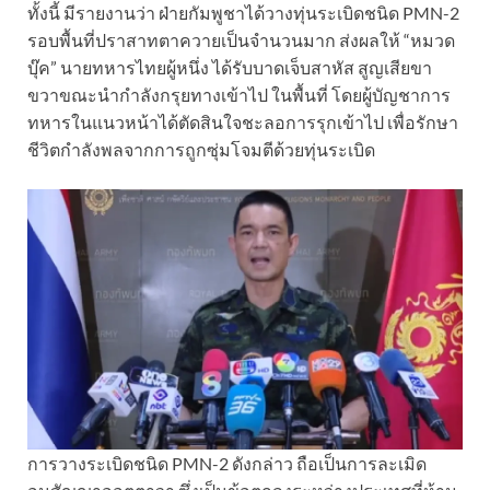
ทั้งนี้ มีรายงานว่า ฝ่ายกัมพูชาได้วางทุ่นระเบิดชนิด PMN-2
รอบพื้นที่ปราสาทตาควายเป็นจำนวนมาก ส่งผลให้ “หมวด
บุ๊ค” นายทหารไทยผู้หนึ่ง ได้รับบาดเจ็บสาหัส สูญเสียขา
ขวาขณะนำกำลังกรุยทางเข้าไป ในพื้นที่ โดยผู้บัญชาการ
ทหารในแนวหน้าได้ตัดสินใจชะลอการรุกเข้าไป เพื่อรักษา
ชีวิตกำลังพลจากการถูกซุ่มโจมตีด้วยทุ่นระเบิด
การวางระเบิดชนิด PMN-2 ดังกล่าว ถือเป็นการละเมิด