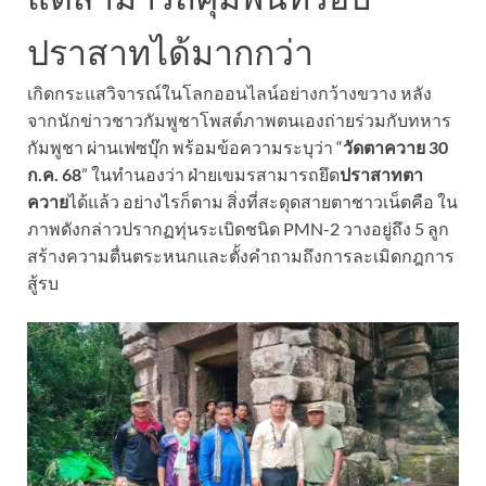
ปราสาทได้มากกว่า
เกิดกระแสวิจารณ์ในโลกออนไลน์อย่างกว้างขวาง หลัง
จากนักข่าวชาวกัมพูชาโพสต์ภาพตนเองถ่ายร่วมกับทหาร
กัมพูชา ผ่านเฟซบุ๊ก พร้อมข้อความระบุว่า “
วัดตาควาย 30
ก.ค. 68
” ในทำนองว่า ฝ่ายเขมรสามารถยึด
ปราสาทตา
ควาย
ได้แล้ว อย่างไรก็ตาม สิ่งที่สะดุดสายตาชาวเน็ตคือ ใน
ภาพดังกล่าวปรากฏทุ่นระเบิดชนิด PMN-2 วางอยู่ถึง 5 ลูก
สร้างความตื่นตระหนกและตั้งคำถามถึงการละเมิดกฎการ
สู้รบ