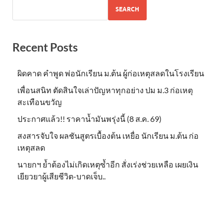
SEARCH
Recent Posts
ผิดคาด คำพูด พ่อนักเรียน ม.ต้น ผู้ก่อเหตุสลดในโรงเรียน
เพื่อนสนิท ตัดสินใจเล่าปัญหาทุกอย่าง ปม ม.3 ก่อเหตุ
สะเทือนขวัญ
ประกาศแล้ว!! ราคาน้ำมันพรุ่งนี้ (8 ส.ค. 69)
สงสารจับใจ ผลชันสูตรเบื้องต้น เหยื่อ นักเรียน ม.ต้น ก่อ
เหตุสลด
นายกฯ ย้ำต้องไม่เกิดเหตุซ้ำอีก สั่งเร่งช่วยเหลือ เผยเงิน
เยียวยาผู้เสียชีวิต-บาดเจ็บ..