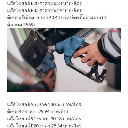
แก๊สโซฮอล์ E20 ราคา 28.34 บาท/ลิตร
แก๊สโซฮอล์ E85 ราคา 26.29 บาท/ลิตร
ดีเซล พรีเมี่ยม : ราคา 43.44 บาท/ลิตรปั๊มบางจาก (4
มีนาคม 2569)
แก๊สโซฮอล์ 95 : ราคา 30.55 บาท/ลิตร
ดีเซล B7 ราคา : 29.94 บาท/ลิตร
แก๊สโซฮอล์ 91 : ราคา 30.18 บาท/ลิตร
แก๊สโซฮอล์ E20 ราคา 28.34 บาท/ลิตร