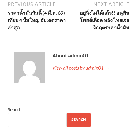
PREVIOUS ARTICLE
NEXT ARTICLE
ราคาน้ำมันวันนี้ (4 มี.ค. 69)
อยู่นิ่งไม่ได้เเล้ว!! อนุทิน
เทียบ 4 ปั๊มใหญ่ อัปเดตราคา
โพสต์เดือด หลัง ไทยเจอ
ล่าสุด
วิกฤตราคาน้ำมัน
About admin01
View all posts by admin01 →
Search
SEARCH