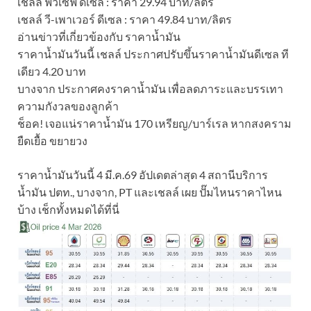
เชลล์ ฟิวเซฟ ดีเซล : ราคา 29.94 บาท/ลิตร
เชลล์ วี-เพาเวอร์ ดีเซล : ราคา 49.84 บาท/ลิตร
อ่านข่าวที่เกี่ยวข้องกับ ราคาน้ำมัน
ราคาน้ำมันวันนี้ เชลล์ ประกาศปรับขึ้นราคาน้ำมันดีเซล ที
เดียว 4.20 บาท
บางจาก ประกาศคงราคาน้ำมัน เพื่อลดภาระและบรรเทา
ความกังวลของลูกค้า
ช็อค! เจอแน่ราคาน้ำมัน 170 เหรียญ/บาร์เรล หากสงคราม
ยืดเยื้อ ขยายวง
ราคาน้ำมันวันนี้ 4 มี.ค.69 อัปเดตล่าสุด 4 สถานีบริการ
น้ำมัน ปตท., บางจาก, PT และเชลล์ เผย ปั๊มไหนราคาไหน
บ้าง เช็กทั้งหมดได้ที่นี่