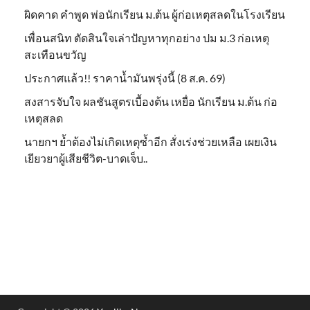
ผิดคาด คำพูด พ่อนักเรียน ม.ต้น ผู้ก่อเหตุสลดในโรงเรียน
เพื่อนสนิท ตัดสินใจเล่าปัญหาทุกอย่าง ปม ม.3 ก่อเหตุ
สะเทือนขวัญ
ประกาศแล้ว!! ราคาน้ำมันพรุ่งนี้ (8 ส.ค. 69)
สงสารจับใจ ผลชันสูตรเบื้องต้น เหยื่อ นักเรียน ม.ต้น ก่อ
เหตุสลด
นายกฯ ย้ำต้องไม่เกิดเหตุซ้ำอีก สั่งเร่งช่วยเหลือ เผยเงิน
เยียวยาผู้เสียชีวิต-บาดเจ็บ..