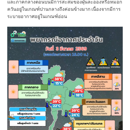
และภาคกลางตอนบนมีการสะสมของฝุ่นละอองหรือหมอก
ควันอยู่ในเกณฑ์ปานกลางถึงค่อนข้างมาก เนื่องจากมีการ
ระบายอากาศอยู่ในเกณฑ์อ่อน