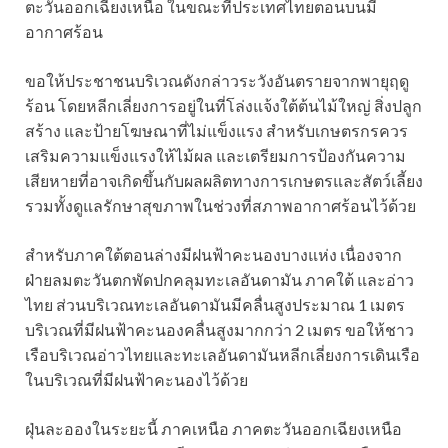
ตะวันออกเฉียงเหนือ ในขณะที่ประเทศไทยตอนบนมี
อากาศร้อน
ขอให้ประชาชนบริเวณดังกล่าวระวังอันตรายจากพายุฤดู
ร้อน โดยหลีกเลี่ยงการอยู่ในที่โล่งแจ้งใต้ต้นไม้ใหญ่ สิ่งปลูก
สร้าง และป้ายโฆษณาที่ไม่แข็งแรง สำหรับเกษตรกรควร
เสริมความแข็งแรงให้ไม้ผล และเตรียมการป้องกันความ
เสียหายที่อาจเกิดขึ้นกับผลผลิตทางการเกษตรและสัตว์เลี้ยง
รวมทั้งดูแลรักษาสุขภาพในช่วงที่สภาพอากาศร้อนไว้ด้วย
สำหรับภาคใต้ตอนล่างมีฝนฟ้าคะนองบางแห่ง เนื่องจาก
ฝ่ายลมตะวันตกพัดปกคลุมทะเลอันดามัน ภาคใต้ และอ่าว
ไทย ส่วนบริเวณทะเลอันดามันมีคลื่นสูงประมาณ 1 เมตร
บริเวณที่มีฝนฟ้าคะนองคลื่นสูงมากกว่า 2 เมตร ขอให้ชาว
เรือบริเวณอ่าวไทยและทะเลอันดามันหลีกเลี่ยงการเดินเรือ
ในบริเวณที่มีฝนฟ้าคะนองไว้ด้วย
ฝุ่นละอองในระยะนี้ ภาคเหนือ ภาคตะวันออกเฉียงเหนือ