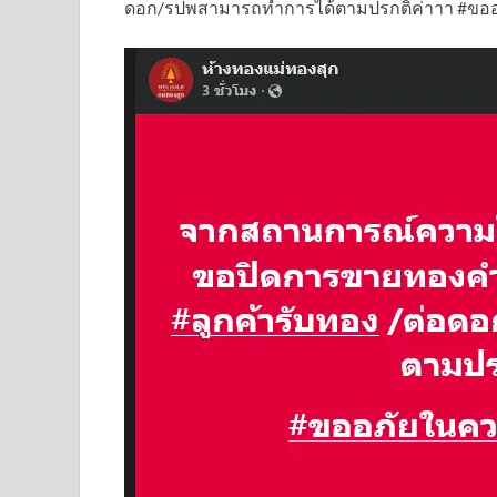
ดอก/รปพสามารถทำการได้ตามปรกติค่าาา #ขออ