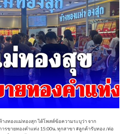
๊ก ห้างทองแม่ทองสุก ได้โพสต์ข้อความระบุว่า จาก
ารขายทองคำแท่ง 15:00น. ทุกสาขา #ลูกค้ารับทอง /ต่อ