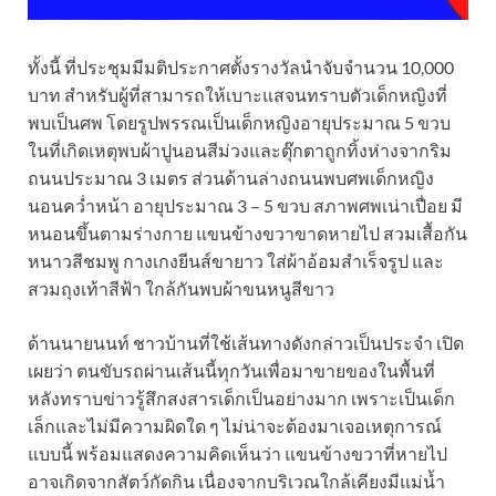
ทั้งนี้ ที่ประชุมมีมติประกาศตั้งรางวัลนำจับจำนวน 10,000
บาท สำหรับผู้ที่สามารถให้เบาะแสจนทราบตัวเด็กหญิงที่
พบเป็นศพ โดยรูปพรรณเป็นเด็กหญิงอายุประมาณ 5 ขวบ
ในที่เกิดเหตุพบผ้าปูนอนสีม่วงและตุ๊กตาถูกทิ้งห่างจากริม
ถนนประมาณ 3 เมตร ส่วนด้านล่างถนนพบศพเด็กหญิง
นอนคว่ำหน้า อายุประมาณ 3 – 5 ขวบ สภาพศพเน่าเปื่อย มี
หนอนขึ้นตามร่างกาย แขนข้างขวาขาดหายไป สวมเสื้อกัน
หนาวสีชมพู กางเกงยีนส์ขายาว ใส่ผ้าอ้อมสำเร็จรูป และ
สวมถุงเท้าสีฟ้า ใกล้กันพบผ้าขนหนูสีขาว
ด้านนายนนท์ ชาวบ้านที่ใช้เส้นทางดังกล่าวเป็นประจำ เปิด
เผยว่า ตนขับรถผ่านเส้นนี้ทุกวันเพื่อมาขายของในพื้นที่
หลังทราบข่าวรู้สึกสงสารเด็กเป็นอย่างมาก เพราะเป็นเด็ก
เล็กและไม่มีความผิดใด ๆ ไม่น่าจะต้องมาเจอเหตุการณ์
แบบนี้ พร้อมแสดงความคิดเห็นว่า แขนข้างขวาที่หายไป
อาจเกิดจากสัตว์กัดกิน เนื่องจากบริเวณใกล้เคียงมีแม่น้ำ