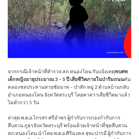
จากกรณีเจ้าหน้าที่ตำรวจ สภ.หนองโดน รับแจ้งเหตุ
พบศพ
เด็กหญิงอายุประมาณ 3 – 5 ปี เสียชีวิตภายในป่าริมถนน
คัน
คลองชลประทานสายชัยนาท – ป่าสัก หมู่ 2 ตำบลบ้านกลับ
อำเภอหนองโดน จังหวัดสระบุรี โดยคาดว่าเสียชีวิตมาแล้ว
ไม่ต่ำกว่า 5 วัน
ล่าสุด พ.ต.อ.ไกรสร ศรีอำพร ผู้กำกับการกองกำกับการ
สืบสวน ภูธรจังหวัดสระบุรี พร้อมด้วยเจ้าหน้าที่ชุดสืบสวน
สภ.หนองโดน นำโดย พ.ต.อ.ศิริมงคล สุขะปารมี ผู้กำกับการ