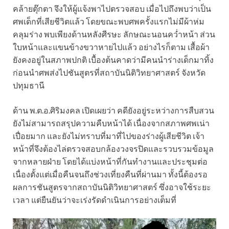
คล้ายตุ๊กตา จึงให้ผู้แจ้งพาไปตรวจสอบ เมื่อไปถึงพบว่าเป็น
ศพเด็กที่เสียชีวิตแล้ว โดยขณะพบศพครั้งแรกไม่มีผ้าห่ม
คลุมร่าง พบเพียงด้านหลังศีรษะ ลักษณะนอนคว่ำหน้า ส่วน
ใบหน้าและแขนข้างขวาหายไปแล้ว อย่างไรก็ตาม เสื้อผ้า
ยังคงอยู่ในสภาพปกติ เบื้องต้นคาดว่ามีคนนำร่างเด็กมาทิ้ง
ก่อนนำศพส่งไปชันสูตรที่สถาบันนิติวิทยาศาสตร์ จังหวัด
ปทุมธานี
ด้าน พ.ต.อ.ศิริมงคล เปิดเผยว่า คดียังอยู่ระหว่างการสืบสวน
ยังไม่สามารถสรุปความคืบหน้าได้ เนื่องจากสภาพศพเน่า
เปื่อยมาก และยังไม่ทราบที่มาที่ไปของร่างผู้เสียชีวิต เจ้า
หน้าที่จึงต้องไล่ตรวจสอบกล้องวงจรปิดและรวบรวมข้อมูล
จากหลายฝ่าย โดยได้แบ่งหน้าที่กันทำงานและประชุมต่อ
เนื่องตั้งแต่เมื่อคืนจนถึงช่วงเที่ยงคืนที่ผ่านมา ทั้งนี้ต้องรอ
ผลการชันสูตรจากสถาบันนิติวิทยาศาสตร์ ซึ่งอาจใช้ระยะ
เวลา แต่ยืนยันว่าจะเร่งรัดดำเนินการอย่างเต็มที่