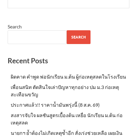
Search
SEARCH
Recent Posts
ผิดคาด คำพูด พ่อนักเรียน ม.ต้น ผู้ก่อเหตุสลดในโรงเรียน
เพื่อนสนิท ตัดสินใจเล่าปัญหาทุกอย่าง ปม ม.3 ก่อเหตุ
สะเทือนขวัญ
ประกาศแล้ว!! ราคาน้ำมันพรุ่งนี้ (8 ส.ค. 69)
สงสารจับใจ ผลชันสูตรเบื้องต้น เหยื่อ นักเรียน ม.ต้น ก่อ
เหตุสลด
นายกฯ ย้ำต้องไม่เกิดเหตุซ้ำอีก สั่งเร่งช่วยเหลือ เผยเงิน