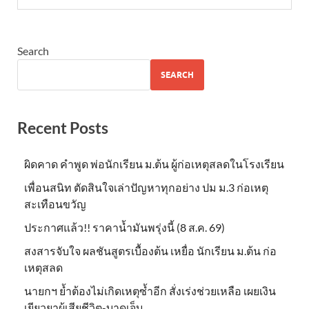
Search
SEARCH
Recent Posts
ผิดคาด คำพูด พ่อนักเรียน ม.ต้น ผู้ก่อเหตุสลดในโรงเรียน
เพื่อนสนิท ตัดสินใจเล่าปัญหาทุกอย่าง ปม ม.3 ก่อเหตุ
สะเทือนขวัญ
ประกาศแล้ว!! ราคาน้ำมันพรุ่งนี้ (8 ส.ค. 69)
สงสารจับใจ ผลชันสูตรเบื้องต้น เหยื่อ นักเรียน ม.ต้น ก่อ
เหตุสลด
นายกฯ ย้ำต้องไม่เกิดเหตุซ้ำอีก สั่งเร่งช่วยเหลือ เผยเงิน
เยียวยาผู้เสียชีวิต-บาดเจ็บ..