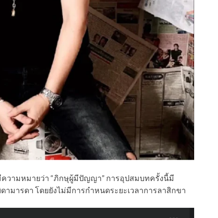
มีความหมายว่า “ภิกษุผู้มีปัญญา” การอุปสมบทครั้งนี้มี
บิดามารดา โดยยังไม่มีการกำหนดระยะเวลาการลาสิกขา