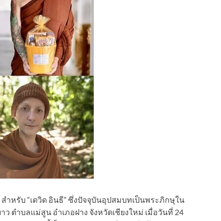
ร์ สำหรับ “เดวิด อินธี” ซึ่งปัจจุบันอุปสมบทเป็นพระภิกษุใน
ว ตำบลแม่สูน อำเภอฝาง จังหวัดเชียงใหม่ เมื่อวันที่ 24