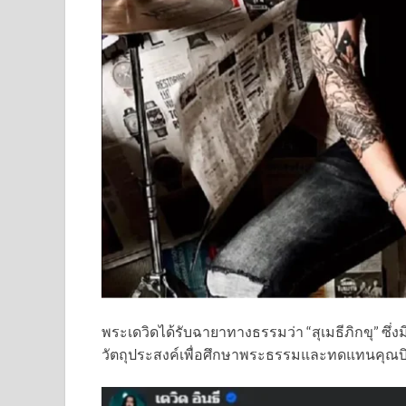
พระเดวิดได้รับฉายาทางธรรมว่า “สุเมธีภิกขุ” ซึ่ง
วัตถุประสงค์เพื่อศึกษาพระธรรมและทดแทนคุณ