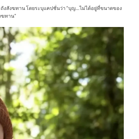
ือถังสังฆทาน โดยระบุแคปชั่นว่า “บุญ…ไม่ได้อยู่ที่ขนาดของ
สังฆทาน”