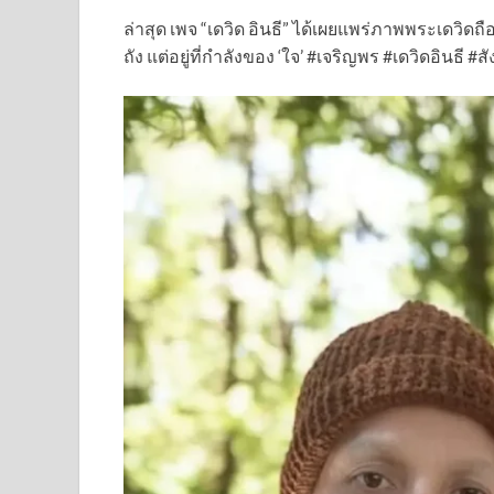
ล่าสุด เพจ “เดวิด อินธี” ได้เผยแพร่ภาพพระเดวิดถ
ถัง แต่อยู่ที่กำลังของ ‘ใจ’ #เจริญพร #เดวิดอินธี #