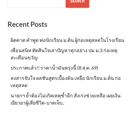
SEARCH
Recent Posts
ผิดคาด คำพูด พ่อนักเรียน ม.ต้น ผู้ก่อเหตุสลดในโรงเรียน
เพื่อนสนิท ตัดสินใจเล่าปัญหาทุกอย่าง ปม ม.3 ก่อเหตุ
สะเทือนขวัญ
ประกาศแล้ว!! ราคาน้ำมันพรุ่งนี้ (8 ส.ค. 69)
สงสารจับใจ ผลชันสูตรเบื้องต้น เหยื่อ นักเรียน ม.ต้น ก่อ
เหตุสลด
นายกฯ ย้ำต้องไม่เกิดเหตุซ้ำอีก สั่งเร่งช่วยเหลือ เผยเงิน
เยียวยาผู้เสียชีวิต-บาดเจ็บ..