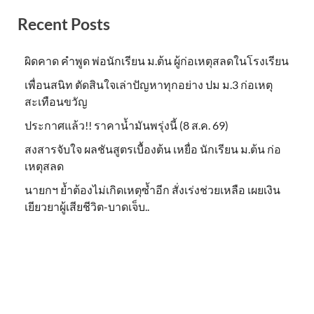
Recent Posts
ผิดคาด คำพูด พ่อนักเรียน ม.ต้น ผู้ก่อเหตุสลดในโรงเรียน
เพื่อนสนิท ตัดสินใจเล่าปัญหาทุกอย่าง ปม ม.3 ก่อเหตุ
สะเทือนขวัญ
ประกาศแล้ว!! ราคาน้ำมันพรุ่งนี้ (8 ส.ค. 69)
สงสารจับใจ ผลชันสูตรเบื้องต้น เหยื่อ นักเรียน ม.ต้น ก่อ
เหตุสลด
นายกฯ ย้ำต้องไม่เกิดเหตุซ้ำอีก สั่งเร่งช่วยเหลือ เผยเงิน
เยียวยาผู้เสียชีวิต-บาดเจ็บ..