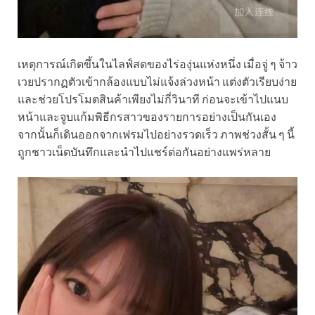
เหตุการณ์เกิดขึ้นในไลฟ์สดของไร่องุ่นแห่งหนึ่ง เมื่อจู่ ๆ จ้าว
เวยปรากฏตัวเข้ากล้องแบบไม่แจ้งล่วงหน้า แต่งตัวเรียบง่าย
และช่วยโปรโมตสินค้าเพียงไม่กี่วินาที ก่อนจะเข้าไปแนบ
หน้าและจูบแก้มพิธีกรสาวของรายการอย่างเป็นกันเอง
จากนั้นก็เดินออกจากเฟรมไปอย่างรวดเร็ว ภาพช่วงสั้น ๆ นี้
ถูกชาวเน็ตบันทึกและนำไปแชร์ต่อกันอย่างแพร่หลาย