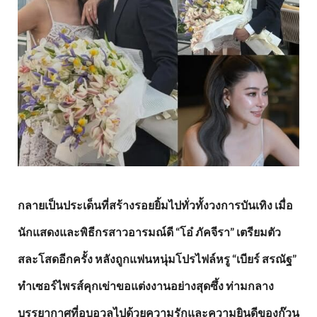
กลายเป็นประเด็นที่สร้างรอยยิ้มไปทั่วทั้งวงการบันเทิง เมื่อ
นักแสดงและพิธีกรสาวอารมณ์ดี “โอ๋ ภัคจีรา” เตรียมตัว
สละโสดอีกครั้ง หลังถูกแฟนหนุ่มโปรไฟล์หรู “เบียร์ สรณัฐ”
ทำเซอร์ไพรส์คุกเข่าขอแต่งงานอย่างสุดซึ้ง ท่ามกลาง
บรรยากาศที่อบอวลไปด้วยความรักและความยินดีของก๊วน