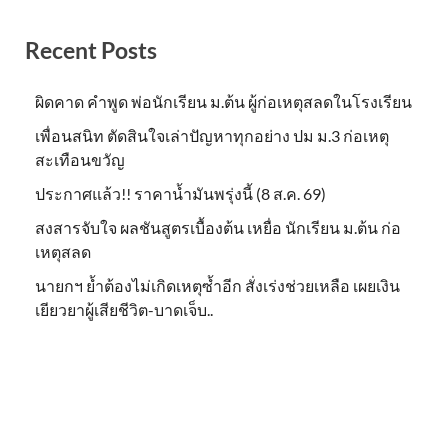
Recent Posts
ผิดคาด คำพูด พ่อนักเรียน ม.ต้น ผู้ก่อเหตุสลดในโรงเรียน
เพื่อนสนิท ตัดสินใจเล่าปัญหาทุกอย่าง ปม ม.3 ก่อเหตุ
สะเทือนขวัญ
ประกาศแล้ว!! ราคาน้ำมันพรุ่งนี้ (8 ส.ค. 69)
สงสารจับใจ ผลชันสูตรเบื้องต้น เหยื่อ นักเรียน ม.ต้น ก่อ
เหตุสลด
นายกฯ ย้ำต้องไม่เกิดเหตุซ้ำอีก สั่งเร่งช่วยเหลือ เผยเงิน
เยียวยาผู้เสียชีวิต-บาดเจ็บ..