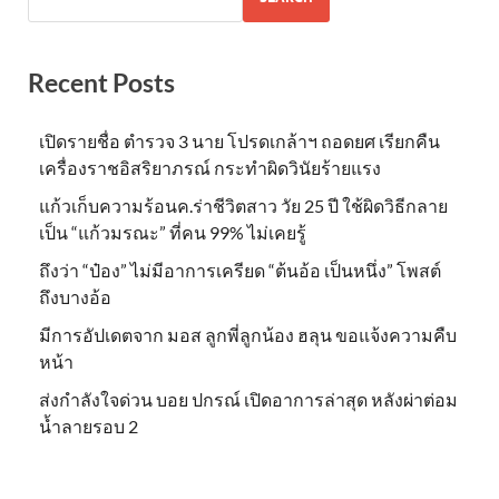
Recent Posts
เปิดรายชื่อ ตำรวจ 3 นาย โปรดเกล้าฯ ถอดยศ เรียกคืน
เครื่องราชอิสริยาภรณ์ กระทำผิดวินัยร้ายแรง
แก้วเก็บความร้อนค.ร่าชีวิตสาว วัย 25 ปี ใช้ผิดวิธีกลาย
เป็น “แก้วมรณะ” ที่คน 99% ไม่เคยรู้
ถึงว่า “ป๋อง” ไม่มีอาการเครียด “ต้นอ้อ เป็นหนึ่ง” โพสต์
ถึงบางอ้อ
มีการอัปเดตจาก มอส ลูกพี่ลูกน้อง ฮลุน ขอแจ้งความคืบ
หน้า
ส่งกำลังใจด่วน บอย ปกรณ์ เปิดอาการล่าสุด หลังผ่าต่อม
น้ำลายรอบ 2